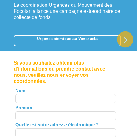
La coordination Urgences du Mouvement des
Focolari a lancé une campagne extraordinaire de
collecte de fonds:
Urgence sismique au Venezuela
Si vous souhaitez obtenir plus
d’informations ou prendre contact avec
nous, veuillez nous envoyer vos
coordonnées.
Leave
Nom
this
field
Prénom
blank
Quelle est votre adresse électronique ?