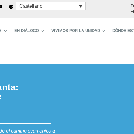
Castellano
P
A
S
EN DIÁLOGO
VIVIMOS POR LA UNIDAD
DÓNDE ES
anta:
e
ado el camino ecuménico a