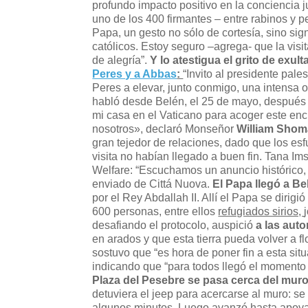
profundo impacto positivo en la conciencia j
uno de los 400 firmantes – entre rabinos y 
Papa, un gesto no sólo de cortesía, sino sign
católicos. Estoy seguro –agrega- que la visi
de alegría”.
Y lo atestigua el grito de exulta
Peres y a Abbas
:
“Invito al presidente pal
Peres a elevar, junto conmigo, una intensa o
habló desde Belén, el 25 de mayo, después 
mi casa en el Vaticano para acoger este enc
nosotros», declaró Monseñor
William Shom
gran tejedor de relaciones, dado que los es
visita no habían llegado a buen fin. Tana I
Welfare: “Escuchamos un anuncio histórico, q
enviado de Cittá Nuova.
El Papa llegó a B
por el Rey Abdallah II. Allí el Papa se diri
600 personas, entre ellos
refugiados sirios,
desafiando el protocolo, auspició
a las aut
en arados y que esta tierra pueda volver a f
sostuvo que “es hora de poner fin a esta sit
indicando que “para todos llegó el momento d
Plaza del Pesebre se pasa cerca del mur
detuviera el jeep para acercarse al muro: s
algunos minutos. Luego avanzó hasta apoyar l