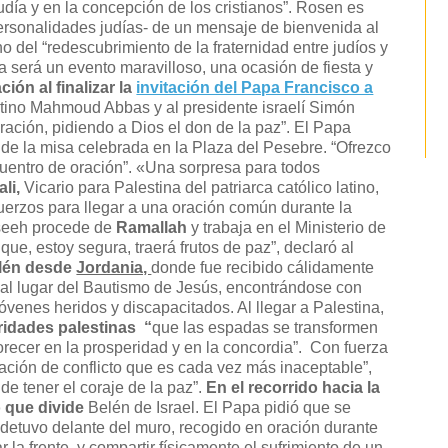
udía y en la concepción de los cristianos”. Rosen es
personalidades judías- de un mensaje de bienvenida al
o del “redescubrimiento de la fraternidad entre judíos y
ta será un evento maravilloso, una ocasión de fiesta y
ción al finalizar la
invitación del Papa Francisco a
estino Mahmoud Abbas y al presidente israelí Simón
ración, pidiendo a Dios el don de la paz”. El Papa
de la misa celebrada en la Plaza del Pesebre. “Ofrezco
uentro de oración”. «Una sorpresa para todos
ali,
Vicario para Palestina del patriarca católico latino,
fuerzos para llegar a una oración común durante la
mseeh procede de
Ramallah
y trabaja en el Ministerio de
ue, estoy segura, traerá frutos de paz”, declaró al
elén desde
Jordania,
donde fue recibido cálidamente
gió al lugar del Bautismo de Jesús, encontrándose con
jóvenes heridos y discapacitados. Al llegar a Palestina,
oridades palestinas “
que las espadas se transformen
lorecer en la prosperidad y en la concordia”. Con fuerza
uación de conflicto que es cada vez más inaceptable”,
e tener el coraje de la paz”.
En el recorrido hacia la
o que divide
Belén de Israel. El Papa pidió que se
e detuvo delante del muro, recogido en oración durante
a frente, y compartir físicamente el sufrimiento de un