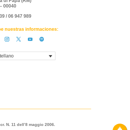
a di Papa (RM)
a – 00040
+39 / 06 947 989
e nuestras informaciones:
tellano
cr. N. 11 dell’8 maggio 2006.