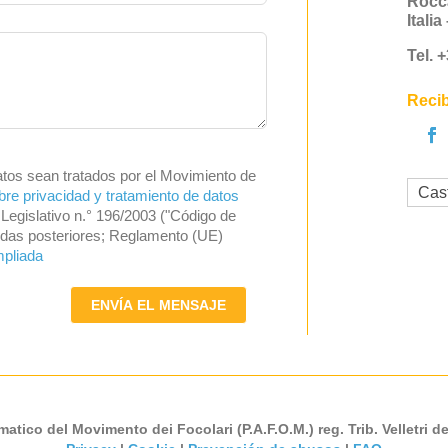
Rocc
Itali
Tel. 
Recib
atos sean tratados por el Movimiento de
Cas
bre privacidad y tratamiento de datos
Legislativo n.° 196/2003 ("Código de
endas posteriores; Reglamento (UE)
mpliada
ENVÍA EL MENSAJE
atico del Movimento dei Focolari (P.A.F.O.M.) reg. Trib. Velletri de