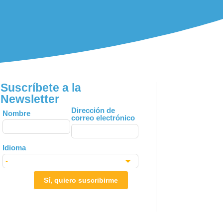
Suscríbete a la
Newsletter
Leave
Dirección de
Nombre
correo electrónico
this
field
blank
Idioma
Sí, quiero suscribirme