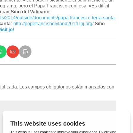
ograma, pero el Papa Francisco confiesa: «Es difícil
rtura»
Sitio del Vaticano:
avels/2014/outside/documents/papa-francesco-terra-santa-
 Santa:
http://popefrancisholyland2014.lpj.org/
Sitio
isit.jo/
ublicada.
Los campos obligatorios están marcados con