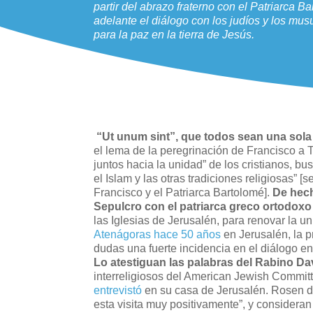
partir del abrazo fraterno con el Patriarca B
adelante el diálogo con los judíos y los mu
para la paz en la tierra de Jesús.
“Ut unum sint”, que todos sean una sol
el lema de la peregrinación de Francisco a 
juntos hacia la unidad” de los cristianos, b
el Islam y las otras tradiciones religiosas” [
Francisco y el Patriarca Bartolomé].
De hech
Sepulcro con el patriarca greco ortodox
las Iglesias de Jerusalén, para renovar la 
Atenágoras hace 50 años
en Jerusalén, la p
dudas una fuerte incidencia en el diálogo en
Lo atestiguan las palabras del Rabino D
interreligiosos del American Jewish Committ
entrevistó
en su casa de Jerusalén. Rosen de
esta visita muy positivamente”, y considera