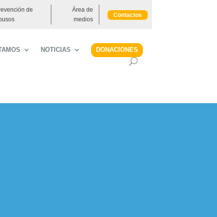
revención de
Área de
Contactos
busos
medios
DONACIONES
TAMOS
NOTICIAS