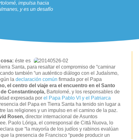
artolomé, impulsa hacia
sulmanes, y es un desafío
a cosa:
éste es
Tierra Santa, para resaltar el compromiso de “caminar
uscando también “un auténtico diálogo con el Judaísmo,
según la
declaración común
firmada por el Papa
o, el centro del viaje era el encuentro en el Santo
o de Constantinopla,
Bartolomé, y los responsables de
unidad expresada por
el Papa Pablo VI y el Patriarca
resencia del Papa en Tierra Santa ha tenido sin lugar a
tre las religiones y un impulso en el camino de la paz.
avid Rosen,
director internacional de Asuntos
ee. Paolo Lóriga, el corresponsal de Cittá Nuova, lo
clara que “la mayoría de los judíos y rabinos evalúan
n que la presencia de Francisco “puede producir un