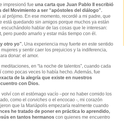
e impresionó fue
una carta que Juan Pablo II escribió
s del Movimiento a ser “apóstoles del diálogo”.
l prójimo. En ese momento, recordé a mi padre, que
 se está quedando sin amigos porque muchos ya están
, escuchándolo hablar de las cosas que le interesan:
t, pero puedo amarlo y estar más tiempo con él.
oy otro yo”.
Una experiencia muy fuerte en este sentido
e mujeres y sentir caer los prejuicios y la indiferencia,
ra donar: el amor.
 meditaciones, en “la noche de talentos”, cuando cada
rtí como pocas veces lo había hecho. Además, fue
exacta de la alegría que existe en nuestros
cuentro con Dios.
 volví con el estómago vacío –por no haber comido los
cado, como el
corviches
o el
encocao
-, mi corazón
ijeron que la Mariápolis empezaría realmente cuando
nces he tratado de poner en práctica lo aprendido,
 Jesús en tantos hermanos
con quienes me encuentro