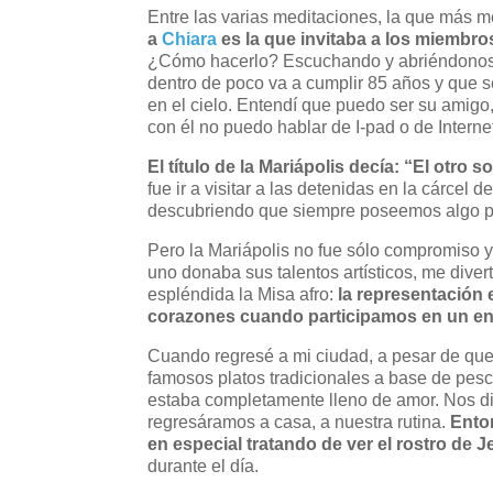
Entre las varias meditaciones, la que más m
a
Chiara
es la que invitaba a los miembro
¿Cómo hacerlo? Escuchando y abriéndonos a
dentro de poco va a cumplir 85 años y que
en el cielo. Entendí que puedo ser su amigo
con él no puedo hablar de I-pad o de Interne
El título de la Mariápolis decía: “El otro s
fue ir a visitar a las detenidas en la cárcel d
descubriendo que siempre poseemos algo pa
Pero la Mariápolis no fue sólo compromiso y
uno donaba sus talentos artísticos, me dive
espléndida la Misa afro:
la representación 
corazones cuando participamos en un en
Cuando regresé a mi ciudad, a pesar de que
famosos platos tradicionales a base de pes
estaba completamente lleno de amor. Nos d
regresáramos a casa, a nuestra rutina.
Ento
en especial tratando de ver el rostro de
durante el día.