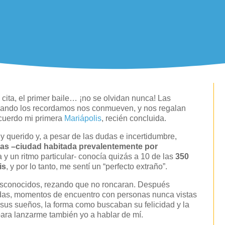
a cita, el primer baile… ¡no se olvidan nunca! Las
uando los recordamos nos conmueven, y nos regalan
cuerdo mi primera
Mariápolis
, recién concluida.
y querido y, a pesar de las dudas e incertidumbre,
s –ciudad habitada prevalentemente por
 y un ritmo particular- conocía quizás a 10 de las
350
is
, y por lo tanto, me sentí un “perfecto extraño”.
desconocidos, rezando que no roncaran. Después
ndas, momentos de encuentro con personas nunca vistas
us sueños, la forma como buscaban su felicidad y la
 para lanzarme también yo a hablar de mí.