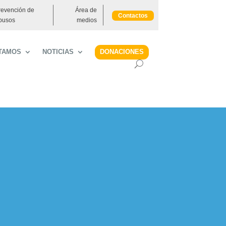
revención de
Área de
Contactos
busos
medios
DONACIONES
TAMOS
NOTICIAS