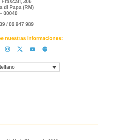
i Frascati, 306
a di Papa (RM)
a – 00040
+39 / 06 947 989
e nuestras informaciones:
tellano