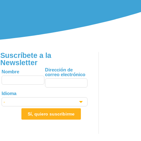
Suscríbete a la
Newsletter
Leave
Dirección de
Nombre
correo electrónico
this
field
blank
Idioma
Sí, quiero suscribirme