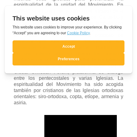
espiritualidad de la unidad del Movimiento. En
1966 Chiara Lubich se reunió con el primado de la
Iglesia anglicana
‒el arzobispo de Canterbury
Michael Ramsey‒ y posteriormente también con
sus sucesores. En 1967 se tuvo el primero de los
25 encuentros con el patriarca ortodoxo de
Constantinopla, Atenágoras I; después con sus
sucesores hasta el actual patriarca Bartolomé I.
En ese mismo año se dieron los primeros
contactos con el
Consejo Mundial de las Iglesias
y, más recientemente nació la relación con el
Global Christian Forum, plataforma de diálogo
entre los pentecostales y varias Iglesias. La
espiritualidad del Movimiento ha sido acogida
también por cristianos de las Iglesias ortodoxas
orientales: siro-ortodoxa, copta, etíope, armenia y
asiria.