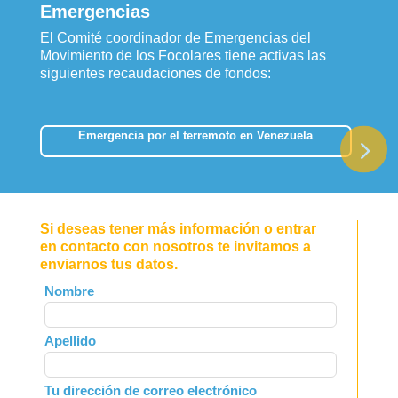
Emergencias
El Comité coordinador de Emergencias del
Movimiento de los Focolares tiene activas las
siguientes recaudaciones de fondos:
Emergencia por el terremoto en Venezuela
Si deseas tener más información o entrar
en contacto con nosotros te invitamos a
enviarnos tus datos.
Leave
Nombre
this
field
Apellido
blank
Tu dirección de correo electrónico