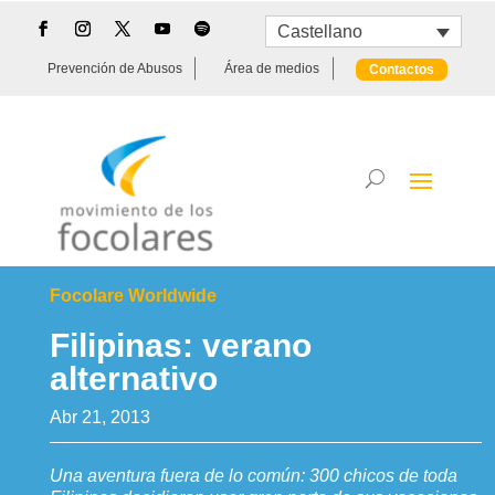
Castellano
Prevención de Abusos
Área de medios
Contactos
Focolare Worldwide
Filipinas: verano
alternativo
Abr 21, 2013
Una aventura fuera de lo común: 300 chicos de toda