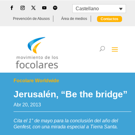
Castellano
Prevención de Abusos
Área de medios
Contactos
Focolare Worldwide
Jerusalén, “Be the bridge”
Abr 20, 2013
Cita el 1° de mayo para la conclusión del año del
Genfest, con una mirada especial a Tierra Santa.