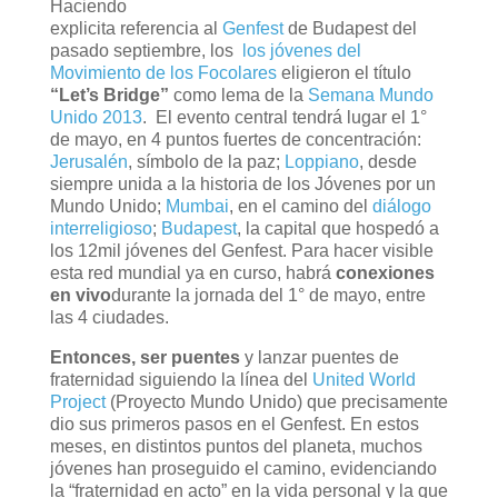
Haciendo
explicita referencia al
Genfest
de Budapest del
pasado septiembre, los
los jóvenes del
Movimiento de los Focolares
eligieron el título
“Let’s Bridge”
como lema de la
Semana Mundo
Unido 2013
. El evento central tendrá lugar el 1°
de mayo, en 4 puntos fuertes de concentración:
Jerusalén
, símbolo de la paz;
Loppiano
, desde
siempre unida a la historia de los Jóvenes por un
Mundo Unido;
Mumbai
, en el camino del
diálogo
interreligioso
;
Budapest
, la capital que hospedó a
los 12mil jóvenes del Genfest. Para hacer visible
esta red mundial ya en curso, habrá
conexiones
en vivo
durante la jornada del 1° de mayo, entre
las 4 ciudades.
Entonces, ser puentes
y lanzar puentes de
fraternidad siguiendo la línea del
United World
Project
(Proyecto Mundo Unido) que precisamente
dio sus primeros pasos en el Genfest. En estos
meses, en distintos puntos del planeta, muchos
jóvenes han proseguido el camino, evidenciando
la “fraternidad en acto” en la vida personal y la que