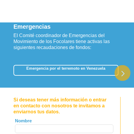
Emergencias
El Comité coordinador de Emergencias del
Movimiento de los Focolares tiene activas las
siguientes recaudaciones de fondos:
Emergencia por el terremoto en Venezuela
Si deseas tener más información o entrar
en contacto con nosotros te invitamos a
enviarnos tus datos.
Leave
Nombre
this
field