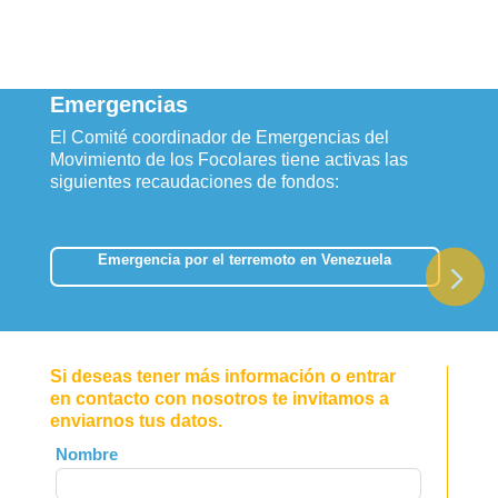
Emergencias
El Comité coordinador de Emergencias del
Movimiento de los Focolares tiene activas las
siguientes recaudaciones de fondos:
Emergencia por el terremoto en Venezuela
Si deseas tener más información o entrar
en contacto con nosotros te invitamos a
enviarnos tus datos.
Leave
Nombre
this
field