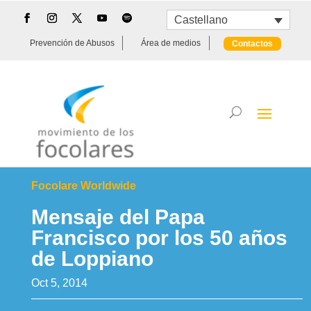
Castellano
Prevención de Abusos
Área de medios
Contactos
Focolare Worldwide
Mensaje del Papa
Francisco por los 50 años
de Loppiano
Oct 5, 2014