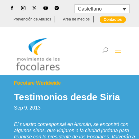
Castellano
Prevención de Abusos
Área de medios
Contactos
Focolare Worldwide
Testimonios desde Siria
Sep 9, 2013
El nuestro corresponsal en Ammán, se encontró con
algunos sirios, que viajaron a la ciudad jordana para
reunirse con la presidente de los Focolares. Volverán a