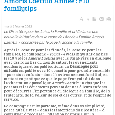
Amoris Laetitia Année : #10
familytips
mardi 1 février 2022
Le Dicastère pour les Laïcs, la Famille et la Vie lance une
nouvelle initiative dans le cadre de l'Année « Famille Amoris
Laetitia », consacrée par le pape François à la famille.
Après le Rosaire pour les fiancés, le Rosaire pour les
familles, la campagne «
social »
#WalkingwithFamilies,
les 10 vidéos
Amoris Laetitia
avec le Saint-Père en dialogue
avec des familles du monde entier, les événements
académiques et les publications, un
Décalogue pour
enfants
est publié avec 10 conseils pour grandir ensemble
– parents et enfants – dans l’environnement familial, en
mettant en pratique ce que le pape François dit dans
l’Exhortation apostolique
Amoris Laetitia
. 10
tips
que les
parents et les éducateurs peuvent donner à leurs enfants
pour découvrir l’importance du dialogue en famille, de la
fraternité, de la valeur de soi et des autres, et de l’esprit de
service.
La campagne est importante, même dans sa simplicité,
parce qu’elle vise – dans les intentions du Dicastère – à
contribuer à focaliser l’attention pastorale sur la