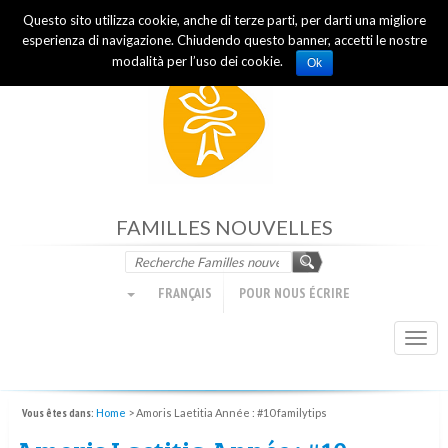
Questo sito utilizza cookie, anche di terze parti, per darti una migliore
Mouvement des Focolari
esperienza di navigazione. Chiudendo questo banner, accetti le nostre
modalità per l’uso dei cookie.
Ok
FAMILLES NOUVELLES
FRANÇAIS
POUR NOUS ÉCRIRE
Togg
navi
Vous êtes dans:
Home
>
Amoris Laetitia Année : #10 familytips