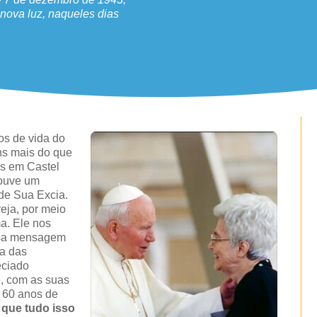
nova luz, naqueles dias
os de vida do
ns mais do que
as em Castel
houve um
 de Sua Excia.
reja, por meio
a. Ele nos
osa mensagem
sa das
eciado
e, com as suas
s 60 anos de
 que tudo isso