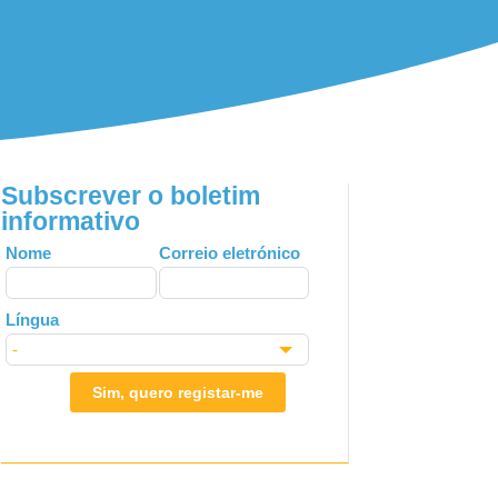
Subscrever o boletim
informativo
Leave
Nome
Correio eletrónico
this
field
Língua
blank
Sim, quero registar-me