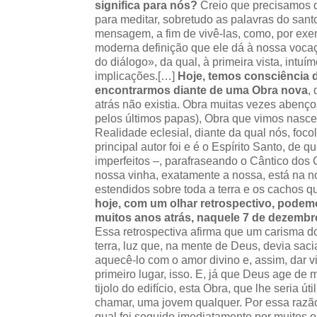
significa para nós?
Creio que precisamos 
para meditar, sobretudo as palavras do san
mensagem, a fim de vivê-las, como, por exe
moderna definição que ele dá à nossa voca
do diálogo», da qual, à primeira vista, intuí
implicações.[…]
Hoje, temos consciência 
encontrarmos diante de uma Obra nova
,
atrás não existia. Obra muitas vezes abenç
pelos últimos papas), Obra que vimos nascer
Realidade eclesial, diante da qual nós, foco
principal autor foi e é o Espírito Santo, d
imperfeitos –, parafraseando o Cântico dos 
nossa vinha, exatamente a nossa, está na 
estendidos sobre toda a terra e os cachos q
hoje, com um olhar retrospectivo, podem
muitos anos atrás, naquele 7 de dezembr
Essa retrospectiva afirma que um carisma d
terra, luz que, na mente de Deus, devia sa
aquecê-lo com o amor divino e, assim, dar 
primeiro lugar, isso. E, já que Deus age de 
tijolo do edifício, esta Obra, que lhe seria út
chamar, uma jovem qualquer. Por essa razão
qual foi seguido imediatamente por muitos o