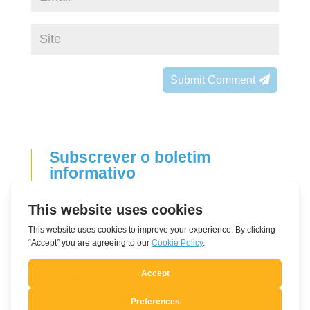
Submit Comment
Subscrever o boletim
informativo
Leave
Nome
this
field
Correio eletrónico
blank
Língua