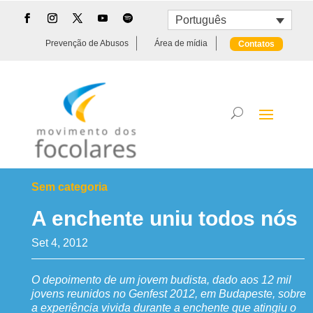
Português
Prevenção de Abusos
Área de mídia
Contatos
Sem categoria
A enchente uniu todos nós
Set 4, 2012
O depoimento de um jovem budista, dado aos 12 mil
jovens reunidos no Genfest 2012, em Budapeste, sobre
a experiência vivida durante a enchente que atingiu o