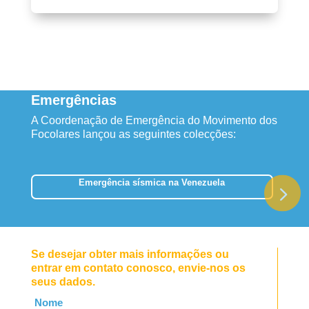
Emergências
A Coordenação de Emergência do Movimento dos
Focolares lançou as seguintes colecções:
Emergência sísmica na Venezuela
Se desejar obter mais informações ou
entrar em contato conosco, envie-nos os
seus dados.
Leave
Nome