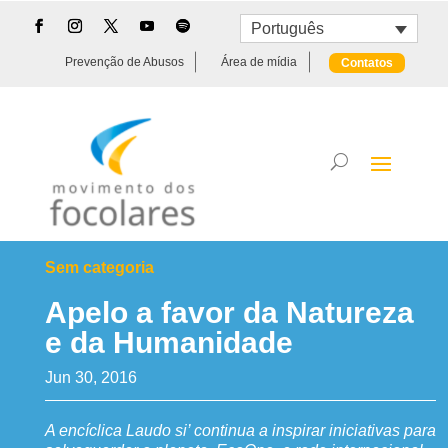
Português
Prevenção de Abusos
Área de mídia
Contatos
Sem categoria
Apelo a favor da Natureza
e da Humanidade
Jun 30, 2016
A encíclica Laudo si’ continua a inspirar iniciativas para