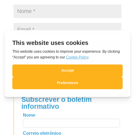
Submit Comment
Subscrever o boletim
informativo
Leave
Nome
this
field
Correio eletrónico
blank