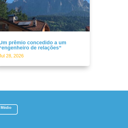
Um prêmio concedido a um
“engenheiro de relações”
Jul 28, 2026
 Médio