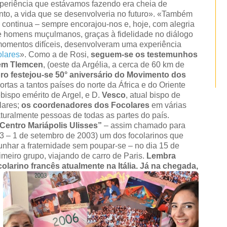
experiência que estávamos fazendo era cheia de
to, a vida que se desenvolveria no futuro». «Também
– continua – sempre encorajou-nos e, hoje, com alegria
 e homens muçulmanos, graças à fidelidade no diálogo
momentos difíceis, desenvolveram uma experiência
lares
». Como a de Rosi,
seguem-se os testemunhos
em Tlemcen
, (oeste da Argélia, a cerca de 60 km de
ro festejou-se 50° aniversário do Movimento dos
portas a tantos países do norte da África e do Oriente
ebispo emérito de Argel, e D.
Vesco
, atual bispo de
lares;
os coordenadores dos Focolares
em várias
aturalmente pessoas de todas as partes do país.
entro Mariápolis Ulisses”
– assim chamado para
3 – 1 de setembro de 2003) um dos focolarinos que
unhar a fraternidade sem poupar-se – no dia 15 de
meiro grupo, viajando de carro de Paris.
Lembra
olarino francês atualmente na Itália.
Já na chegada,