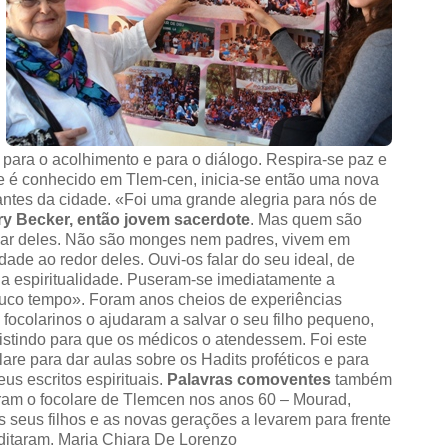
 para o acolhimento e para o diálogo. Respira-se paz e
e é conhecido em Tlem-cen, inicia-se então uma nova
antes da cidade. «Foi uma grande alegria para nós de
ry Becker, então jovem sacerdote
. Mas quem são
alar deles. Não são monges nem padres, vivem em
ade ao redor deles. Ouvi-os falar do seu ideal, de
a espiritualidade. Puseram-se imediatamente a
ouco tempo». Foram anos cheios de experiências
focolarinos o ajudaram a salvar o seu filho pequeno,
sistindo para que os médicos o atendessem. Foi este
are para dar aulas sobre os Hadits proféticos e para
us escritos espirituais.
Palavras comoventes
também
ram o focolare de Tlemcen nos anos 60 – Mourad,
s seus filhos e as novas gerações a levarem para frente
reditaram. Maria Chiara De Lorenzo