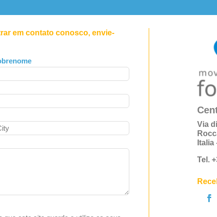
trar em contato conosco, envie-
obrenome
Cent
Via d
Rocc
Itali
Tel. 
Receb