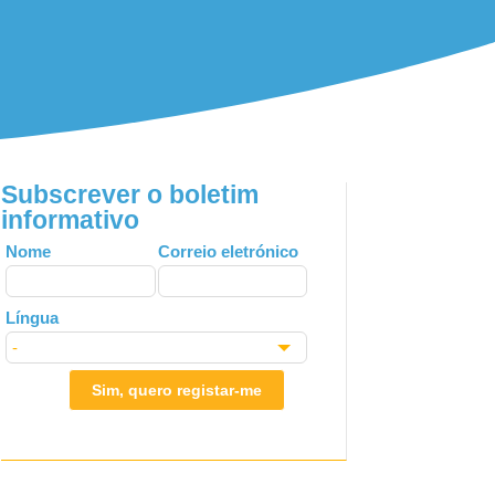
Subscrever o boletim
informativo
Leave
Nome
Correio eletrónico
this
field
Língua
blank
Sim, quero registar-me