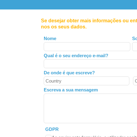
Se desejar obter mais informações ou en
nos os seus dados.
Leave
Nome
S
this
field
Qual é o seu endereço e-mail?
blank
De onde é que escreve?
Escreva a sua mensagem
GDPR