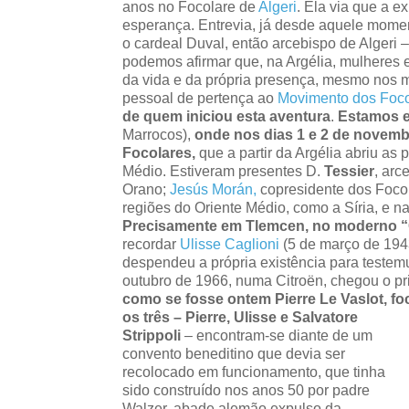
anos no Focolare de
Algeri
. Ela via que a 
esperança. Entrevia, já desde aquele momen
o cardeal Duval, então arcebispo de Algeri 
podemos afirmar que, na Argélia, mulheres
da vida e da própria presença, mesmo nos 
pessoal de pertença ao
Movimento dos Foco
de quem iniciou esta aventura
.
Estamos 
Marrocos),
onde nos dias 1 e 2 de novemb
Focolares,
que a partir da Argélia abriu as 
Médio. Estiveram presentes D.
Tessier
, arc
Orano;
Jesús Morán,
copresidente dos Foco
regiões do Oriente Médio, como a Síria, e n
Precisamente em Tlemcen, no moderno “C
recordar
Ulisse Caglioni
(5 de março de 194
despendeu a própria existência para testem
outubro de 1966, numa Citroën, chegou o pri
como se fosse ontem Pierre Le Vaslot, foc
os três – Pierre, Ulisse e Salvatore
Strippoli
– encontram-se diante de um
convento beneditino que devia ser
recolocado em funcionamento, que tinha
sido construído nos anos 50 por padre
Walzer, abade alemão expulso da