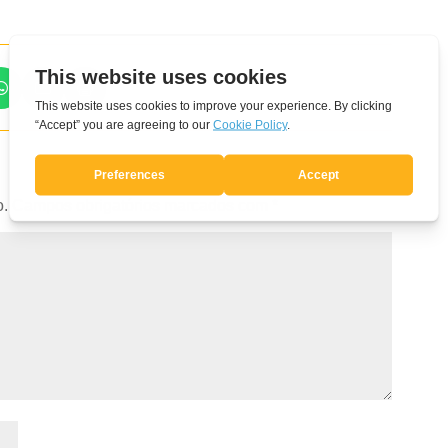
o.
Campos obrigatórios marcados com
*