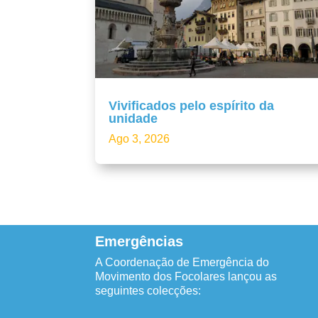
Vivificados pelo espírito da
unidade
Ago 3, 2026
Emergências
A Coordenação de Emergência do
Movimento dos Focolares lançou as
seguintes colecções: