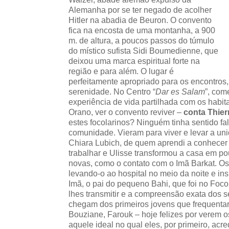
Alemanha por se ter negado de acolher
Hitler na abadia de Beuron. O convento
fica na encosta de uma montanha, a 900
m. de altura, a poucos passos do túmulo
do místico sufista Sidi Boumedienne, que
deixou uma marca espiritual forte na
região e para além. O lugar é
perfeitamente apropriado para os encontros,
serenidade. No Centro “
Dar es Salam
”, com
experiência de vida partilhada com os habit
Orano, ver o convento reviver –
conta Thier
estes focolarinos? Ninguém tinha sentido f
comunidade. Vieram para viver e levar a unid
Chiara Lubich, de quem aprendi a conhecer 
trabalhar e Ulisse transformou a casa em p
novas, como o contato com o Imã Barkat. Os 
levando-o ao hospital no meio da noite e in
Imã, o pai do pequeno Bahi, que foi no Focol
lhes transmitir e a compreensão exata dos se
chegam dos primeiros jovens que frequenta
Bouziane, Farouk – hoje felizes por verem o
aquele ideal no qual eles, por primeiro, ac