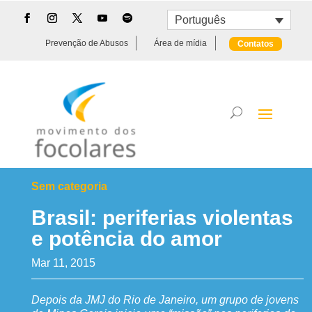
Português
Prevenção de Abusos
Área de mídia
Contatos
Sem categoria
Brasil: periferias violentas
e potência do amor
Mar 11, 2015
Depois da JMJ do Rio de Janeiro, um grupo de jovens