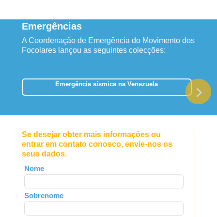
Emergências
A Coordenação de Emergência do Movimento dos
Focolares lançou as seguintes colecções:
Emergência sísmica na Venezuela
Se desejar obter mais informações ou
entrar em contato conosco, envie-nos os
seus dados.
Leave
Nome
this
field
Sobrenome
blank