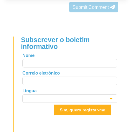
Submit Comment
Subscrever o boletim
informativo
Leave
Nome
this
field
Correio eletrónico
blank
Língua
Sim, quero registar-me