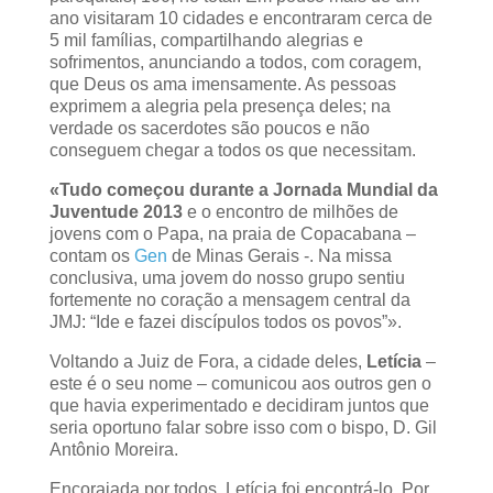
ano visitaram 10 cidades e encontraram cerca de
5 mil famílias, compartilhando alegrias e
sofrimentos, anunciando a todos, com coragem,
que Deus os ama imensamente. As pessoas
exprimem a alegria pela presença deles; na
verdade os sacerdotes são poucos e não
conseguem chegar a todos os que necessitam.
«Tudo começou durante a Jornada Mundial da
Juventude 2013
e o encontro de milhões de
jovens com o Papa, na praia de Copacabana –
contam os
Gen
de Minas Gerais -. Na missa
conclusiva, uma jovem do nosso grupo sentiu
fortemente no coração a mensagem central da
JMJ: “Ide e fazei discípulos todos os povos”».
Voltando a Juiz de Fora, a cidade deles,
Letícia
–
este é o seu nome – comunicou aos outros gen o
que havia experimentado e decidiram juntos que
seria oportuno falar sobre isso com o bispo, D. Gil
Antônio Moreira.
Encorajada por todos, Letícia foi encontrá-lo. Por