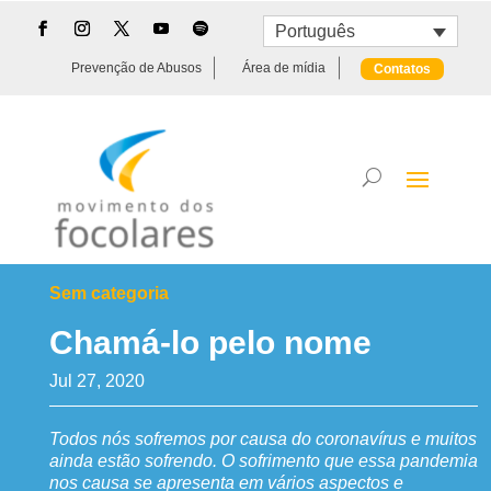
Português
Prevenção de Abusos
Área de mídia
Contatos
Sem categoria
Chamá-lo pelo nome
Jul 27, 2020
Todos nós sofremos por causa do coronavírus e muitos
ainda estão sofrendo. O sofrimento que essa pandemia
nos causa se apresenta em vários aspectos e