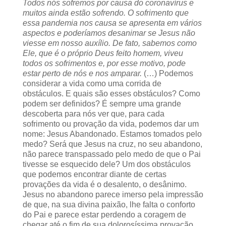
Todos nós sofremos por causa do coronavírus e
muitos ainda estão sofrendo. O sofrimento que
essa pandemia nos causa se apresenta em vários
aspectos e poderíamos desanimar se Jesus não
viesse em nosso auxílio. De fato, sabemos como
Ele, que é o próprio Deus feito homem, viveu
todos os sofrimentos e, por esse motivo, p
ode
estar perto de nós e nos amparar.
(…) Podemos
considerar a vida como uma corrida de
obstáculos. E quais são esses obstáculos? Como
podem ser definidos? É sempre uma grande
descoberta para nós ver que, para cada
sofrimento ou provação da vida, podemos dar um
nome: Jesus Abandonado. Estamos tomados pelo
medo? Será que Jesus na cruz, no seu abandono,
não parece transpassado pelo medo de que o Pai
tivesse se esquecido dele? Um dos obstáculos
que podemos encontrar diante de certas
provações da vida é o desalento, o desânimo.
Jesus no abandono parece imerso pela impressão
de que, na sua divina paixão, lhe falta o conforto
do Pai e parece estar perdendo a coragem de
chegar até o fim de sua dolorosíssima provação.