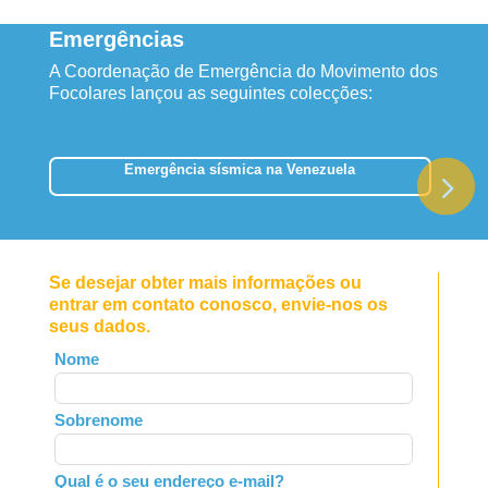
Emergências
A Coordenação de Emergência do Movimento dos
Focolares lançou as seguintes colecções:
Emergência sísmica na Venezuela
Se desejar obter mais informações ou
entrar em contato conosco, envie-nos os
seus dados.
Leave
Nome
this
field
Sobrenome
blank
Qual é o seu endereço e-mail?