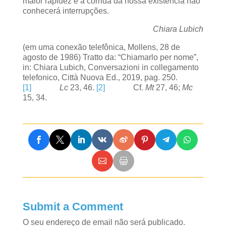
maior rapidez e a corrida da nossa existência não
conhecerá interrupções.
Chiara Lubich
(em uma conexão telefônica, Mollens, 28 de
agosto de 1986) Tratto da: “Chiamarlo per nome”,
in: Chiara Lubich, Conversazioni in collegamento
telefonico, Città Nuova Ed., 2019, pag. 250.
[1]
Lc
23, 46.
[2]
Cf.
Mt
27, 46;
Mc
15, 34.
Submit a Comment
O seu endereço de email não será publicado.