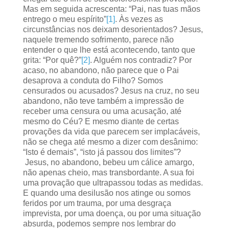
Mas em seguida acrescenta: “Pai, nas tuas mãos
entrego o meu espírito”
[1]
. Às vezes as
circunstâncias nos deixam desorientados? Jesus,
naquele tremendo sofrimento, parece não
entender o que lhe está acontecendo, tanto que
grita: “Por quê?”
[2]
. Alguém nos contradiz? Por
acaso, no abandono, não parece que o Pai
desaprova a conduta do Filho? Somos
censurados ou acusados? Jesus na cruz, no seu
abandono, não teve também a impressão de
receber uma censura ou uma acusação, até
mesmo do Céu? E mesmo diante de certas
provações da vida que parecem ser implacáveis,
não se chega até mesmo a dizer com desânimo:
“Isto é demais”, “isto já passou dos limites”?
Jesus, no abandono, bebeu um cálice amargo,
não apenas cheio, mas transbordante. A sua foi
uma provação que ultrapassou todas as medidas.
E quando uma desilusão nos atinge ou somos
feridos por um trauma, por uma desgraça
imprevista, por uma doença, ou por uma situação
absurda, podemos sempre nos lembrar do