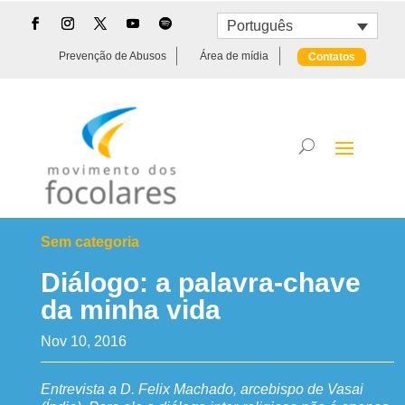
Português
Prevenção de Abusos
Área de mídia
Contatos
Sem categoria
Diálogo: a palavra-chave
da minha vida
Nov 10, 2016
Entrevista a D. Felix Machado, arcebispo de Vasai