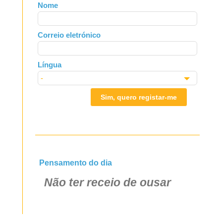
Leave
Nome
this
field
Correio eletrónico
blank
Língua
Sim, quero registar-me
Pensamento do dia
Não ter receio de ousar