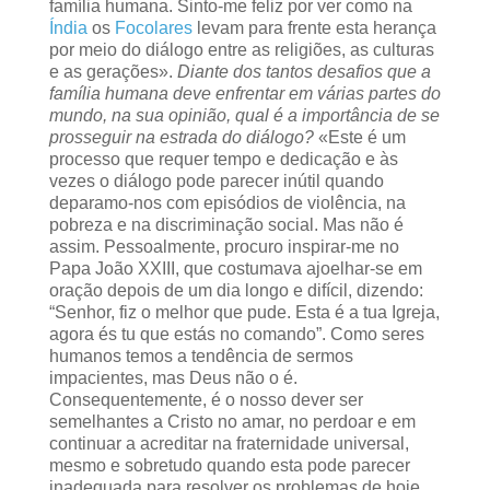
família humana. Sinto-me feliz por ver como na
Índia
os
Focolares
levam para frente esta herança
por meio do diálogo entre as religiões, as culturas
e as gerações».
Diante dos tantos desafios que a
família humana deve enfrentar em várias partes do
mundo, na sua opinião, qual é a importância de se
prosseguir na estrada do diálogo?
«Este é um
processo que requer tempo e dedicação e às
vezes o diálogo pode parecer inútil quando
deparamo-nos com episódios de violência, na
pobreza e na discriminação social. Mas não é
assim. Pessoalmente, procuro inspirar-me no
Papa João XXIII, que costumava ajoelhar-se em
oração depois de um dia longo e difícil, dizendo:
“Senhor, fiz o melhor que pude. Esta é a tua Igreja,
agora és tu que estás no comando”. Como seres
humanos temos a tendência de sermos
impacientes, mas Deus não o é.
Consequentemente, é o nosso dever ser
semelhantes a Cristo no amar, no perdoar e em
continuar a acreditar na fraternidade universal,
mesmo e sobretudo quando esta pode parecer
inadequada para resolver os problemas de hoje.