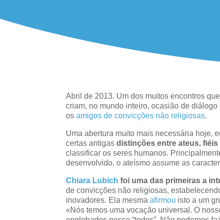
Abril de 2013. Um dos muitos encontros qu
criam, no mundo inteiro, ocasião de diálogo
os
amigos de convicções não religiosas
.
Uma abertura muito mais necessária hoje,
certas antigas
distinções entre ateus, fiéi
classificar os seres humanos. Principalment
desenvolvido, o ateísmo assume as caracterí
Chiara Lubich
foi uma das primeiras a int
de convicções não religiosas, estabelecendo
inovadores. Ela mesma
afirmou
isto a um g
«Nós temos uma vocação universal. O nosso
englobados nesse “todos”. Não podemos fa