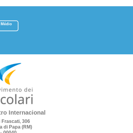
 Médio
ro Internacional
i Frascati, 306
a di Papa (RM)
a – 00040