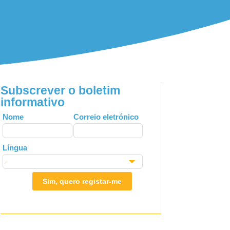
Subscrever o boletim
informativo
Leave
Nome
Correio eletrónico
this
field
Língua
blank
Sim, quero registar-me