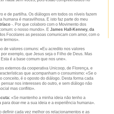
o e de partilha. Os diálogos em todos os níveis fazem
lma humana é maravilhosa. E isto faz parte do meu
tríaco
-. Por que colaboro com o Movimento dos
 comum: o nosso mundo». E
James Hall-Kenney, da
 dos Focolares as pessoas comunicam com amor, com o
de termos».
o de valores comuns:
«
Eu acredito nos valores
 por exemplo, que Jesus seja o Filho de Deus. Mas
s. Esta é a base comum que nos une».
os externos da cooperativa Unicoop, de Florença, e
características que acompanham o consumismo: «Se o
o conceito, é o oposto do diálogo. Desta forma cada
pensar nos interesses do outro, e sem diálogo não
cial mas conflito».
scuta:
«Se mantenho a minha ideia não tenho a
a para doar-me a sua ideia e a experiência humana».
 definir cada vez melhor os relacionamentos e as