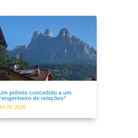
Um prêmio concedido a um
“engenheiro de relações”
Jul 28, 2026