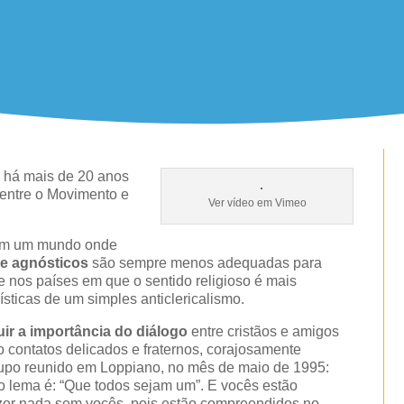
e há mais de 20 anos
 entre o Movimento e
Ver vídeo em Vimeo
 em um mundo onde
s e agnósticos
são sempre menos adequadas para
e nos países em que o sentido religioso é mais
sticas de um simples anticlericalismo.
uir a importância do diálogo
entre cristãos e amigos
 contatos delicados e fraternos, corajosamente
rupo reunido em Loppiano, no mês de maio de 1995:
 lema é: “Que todos sejam um”. E vocês estão
zer nada sem vocês, pois estão compreendidos no