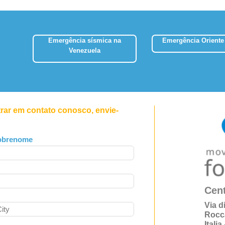
Emergência sísmica na
Emergência Oriente
Venezuela
trar em contato conosco, envie-
obrenome
Cent
Via d
Rocc
Itali