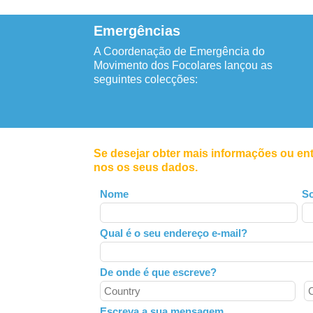
Emergências
A Coordenação de Emergência do
Movimento dos Focolares lançou as
seguintes colecções:
Se desejar obter mais informações ou en
nos os seus dados.
Leave
Nome
S
this
field
Qual é o seu endereço e-mail?
blank
De onde é que escreve?
Escreva a sua mensagem