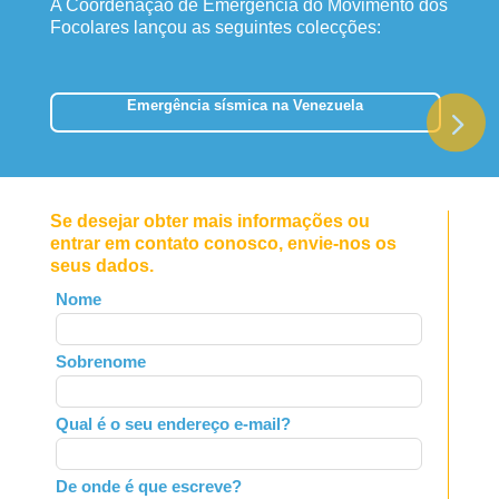
A Coordenação de Emergência do Movimento dos
Focolares lançou as seguintes colecções:
Emergência sísmica na Venezuela
Se desejar obter mais informações ou
entrar em contato conosco, envie-nos os
seus dados.
Leave
Nome
this
field
Sobrenome
blank
Qual é o seu endereço e-mail?
De onde é que escreve?