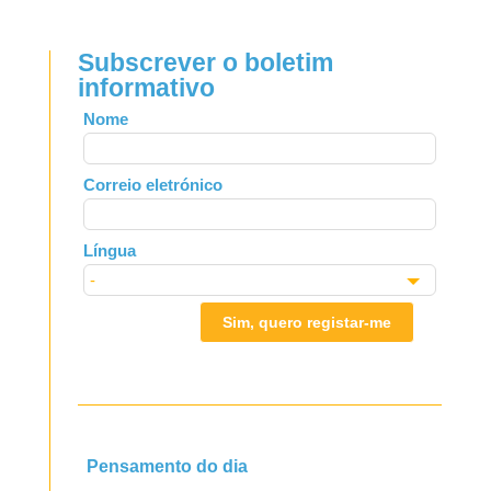
Subscrever o boletim
informativo
Leave
Nome
this
field
Correio eletrónico
blank
Língua
Sim, quero registar-me
Pensamento do dia