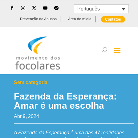
Português
Prevenção de Abusos
Área de mídia
Contatos
Sem categoria
Fazenda da Esperança:
Amar é uma escolha
Abr 9, 2024
A Fazenda da Esperança é uma das 47 realidades