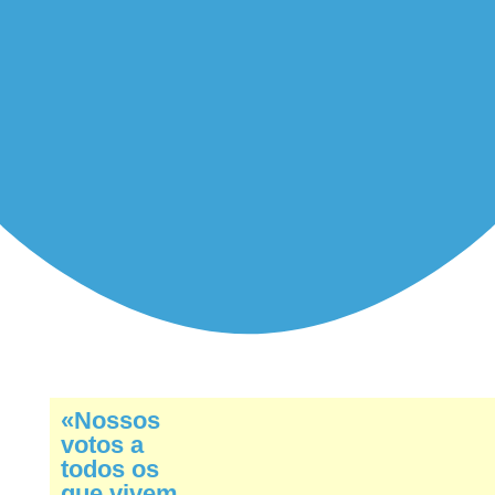
«Nossos
votos a
todos os
que vivem