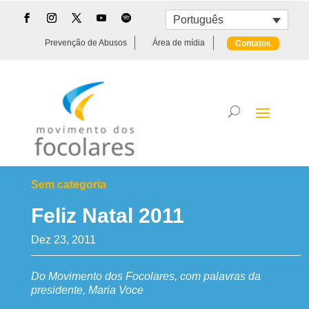
Português
Prevenção de Abusos
Área de mídia
Contatos
Sem categoria
Feliz Natal 2011
Dez 23, 2011
Do Movimento dos Focolares, com palavras da
presidente, Maria Voce