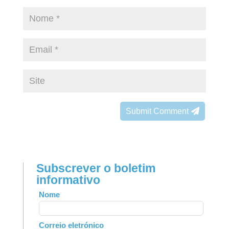
Submit Comment
Subscrever o boletim
informativo
Leave
Nome
this
field
Correio eletrónico
blank