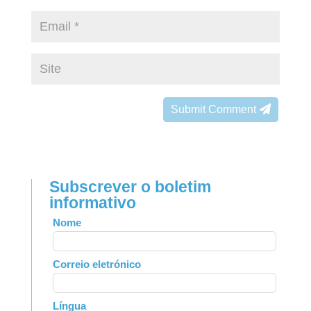
Submit Comment
Subscrever o boletim
informativo
Leave
Nome
this
field
Correio eletrónico
blank
Língua