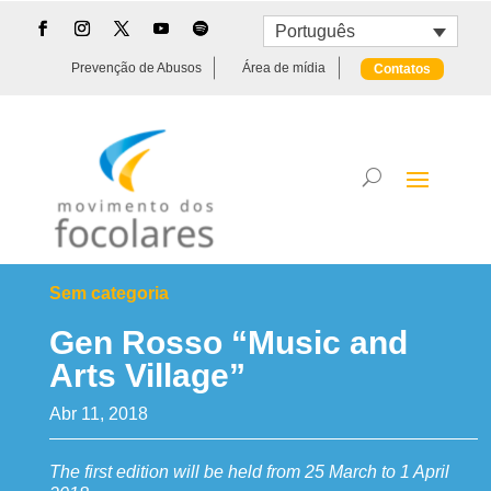
Português
Prevenção de Abusos
Área de mídia
Contatos
Sem categoria
Gen Rosso “Music and
Arts Village”
Abr 11, 2018
The first edition will be held from 25 March to 1 April