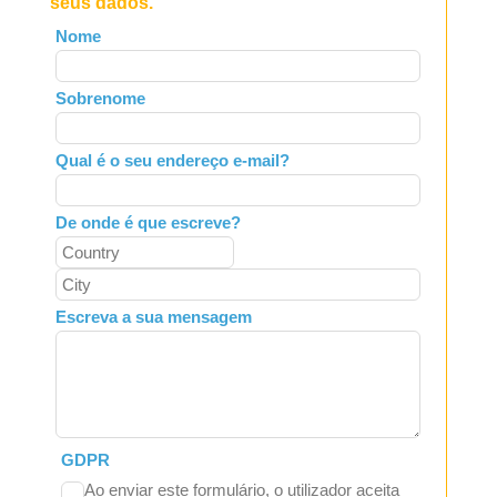
seus dados.
Leave
Nome
this
field
Sobrenome
blank
Qual é o seu endereço e-mail?
De onde é que escreve?
Escreva a sua mensagem
GDPR
Ao enviar este formulário, o utilizador aceita