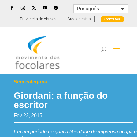
Português
Prevenção de Abusos
Área de mídia
Contatos
Sem categoria
Giordani: a função do
escritor
Fev 22, 2015
Em um período no qual a liberdade de imprensa ocupa o