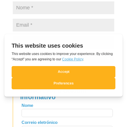
Submit Comment
Subscrever o boletim
informativo
Leave
Nome
this
field
Correio eletrónico
blank