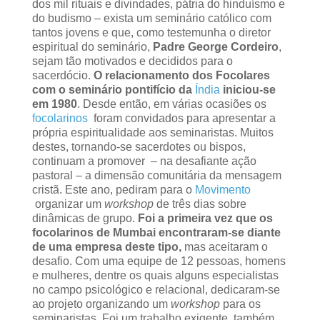
dos mil rituais e divindades, pátria do hinduísmo e
do budismo – exista um seminário católico com
tantos jovens e que, como testemunha o diretor
espiritual do seminário,
Padre George Cordeiro
,
sejam tão motivados e decididos para o
sacerdócio.
O relacionamento dos Focolares
com o seminário pontifício da
Índia
iniciou-se
em 1980
. Desde então, em várias ocasiões os
focolarinos
foram convidados para apresentar a
própria espiritualidade aos seminaristas. Muitos
destes, tornando-se sacerdotes ou bispos,
continuam a promover – na desafiante ação
pastoral – a dimensão comunitária da mensagem
cristã. Este ano, pediram para o
Movimento
organizar um
workshop
de três dias sobre
dinâmicas de grupo.
Foi a primeira vez que os
focolarinos de Mumbai encontraram-se diante
de uma empresa deste tipo,
mas aceitaram o
desafio. Com uma equipe de 12 pessoas, homens
e mulheres, dentre os quais alguns especialistas
no campo psicológico e relacional, dedicaram-se
ao projeto organizando um
workshop
para os
seminaristas. Foi um trabalho exigente, também