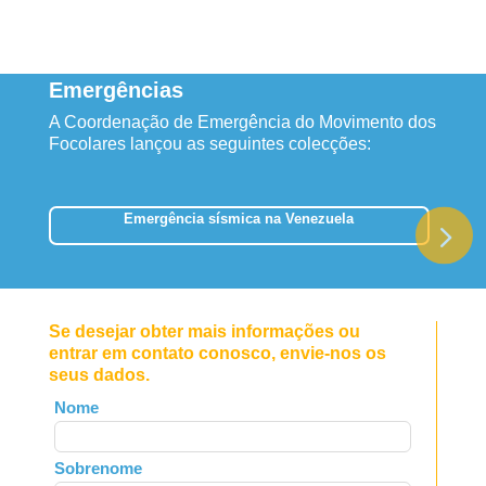
Emergências
A Coordenação de Emergência do Movimento dos
Focolares lançou as seguintes colecções:
Emergência sísmica na Venezuela
Se desejar obter mais informações ou
entrar em contato conosco, envie-nos os
seus dados.
Leave
Nome
this
field
Sobrenome
blank