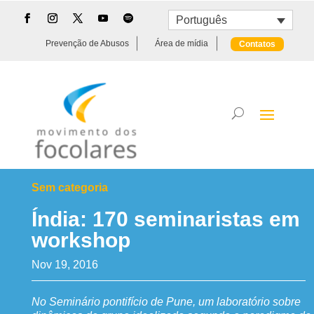
Português
Prevenção de Abusos
Área de mídia
Contatos
Sem categoria
Índia: 170 seminaristas em
workshop
Nov 19, 2016
No Seminário pontifício de Pune, um laboratório sobre