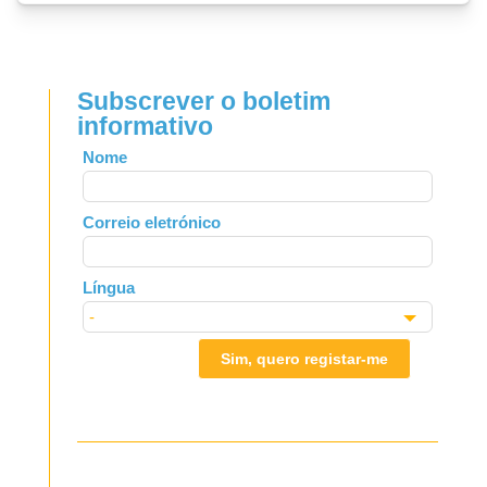
Subscrever o boletim
informativo
Leave
Nome
this
field
Correio eletrónico
blank
Língua
Sim, quero registar-me