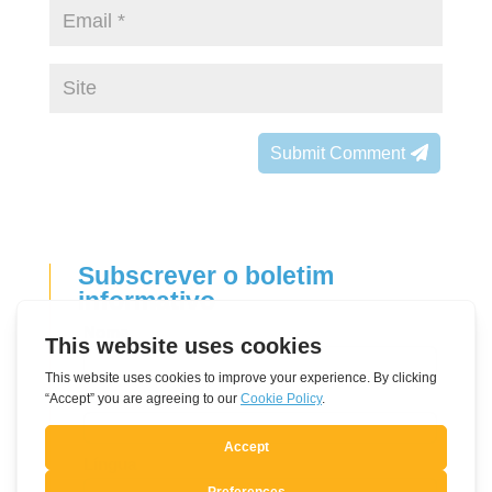
Submit Comment
Subscrever o boletim
informativo
Leave
Nome
this
field
Correio eletrónico
blank
Língua