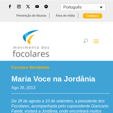
Português
Prevenção de Abusos
Área de mídia
Contatos
Focolare Worldwide
Maria Voce na Jordânia
Ago 26, 2013
De 28 de agosto a 10 de setembro, a presidente dos
Focolares, acompanhada pelo copresidente Giancarlo
Faletti, visitará a Jordânia, onde encontrará muitos