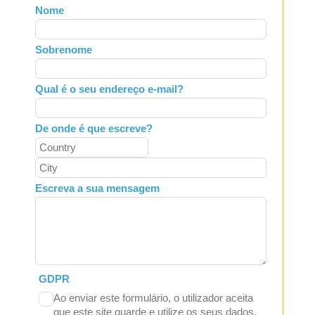
Leave
Nome
this
field
Sobrenome
blank
Qual é o seu endereço e-mail?
De onde é que escreve?
Escreva a sua mensagem
GDPR
Ao enviar este formulário, o utilizador aceita
que este site guarde e utilize os seus dados.