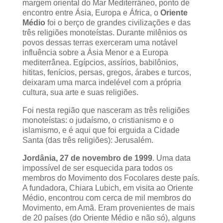
margem oriental do Mar Mediterrâneo, ponto de
encontro entre Ásia, Europa e África, o
Oriente
Médio
foi o berço de grandes civilizações e das
três religiões monoteístas. Durante milênios os
povos dessas terras exerceram uma notável
influência sobre a Ásia Menor e a Europa
mediterrânea. Egípcios, assírios, babilônios,
hititas, fenícios, persas, gregos, árabes e turcos,
deixaram uma marca indelével com a própria
cultura, sua arte e suas religiões.
Foi nesta região que nasceram as três religiões
monoteístas: o judaísmo, o cristianismo e o
islamismo, e é aqui que foi erguida a Cidade
Santa (das três religiões): Jerusalém.
Jordânia, 27 de novembro de 1999
. Uma data
impossível de ser esquecida para todos os
membros do Movimento dos Focolares deste país.
A fundadora, Chiara Lubich, em visita ao Oriente
Médio, encontrou com cerca de mil membros do
Movimento, em Amã. Eram provenientes de mais
de 20 países (do Oriente Médio e não só), alguns