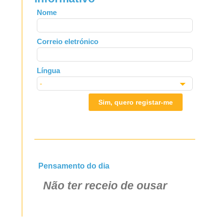
Leave
Nome
this
field
Correio eletrónico
blank
Língua
Sim, quero registar-me
Pensamento do dia
Não ter receio de ousar