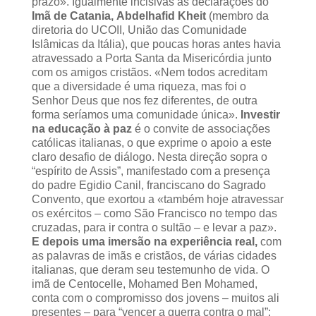
prazo». Igualmente incisivas as declarações do
Imã de Catania,
Abdelhafid Kheit
(membro da
diretoria do UCOII, União das Comunidade
Islâmicas da Itália), que poucas horas antes havia
atravessado a Porta Santa da Misericórdia junto
com os amigos cristãos. «Nem todos acreditam
que a diversidade é uma riqueza, mas foi o
Senhor Deus que nos fez diferentes, de outra
forma seríamos uma comunidade única».
Investir
na educação à paz
é o convite de associações
católicas italianas, o que exprime o apoio a este
claro desafio de diálogo. Nesta direção sopra o
“espírito de Assis”, manifestado com a presença
do padre Egidio Canil, franciscano do Sagrado
Convento, que exortou a «também hoje atravessar
os exércitos – como São Francisco no tempo das
cruzadas, para ir contra o sultão – e levar a paz».
E depois uma imersão na experiência real,
com
as palavras de imãs e cristãos, de várias cidades
italianas, que deram seu testemunho de vida. O
imã de Centocelle, Mohamed Ben Mohamed,
conta com o compromisso dos jovens – muitos ali
presentes – para “vencer a guerra contra o mal”;