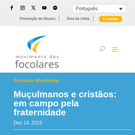
Português
Prevenção de Abusos
Área de mídia
Contatos
Focolare Worldwide
Muçulmanos e cristãos:
em campo pela
fraternidade
Dez 14, 2015