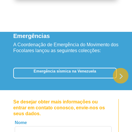
Emergências
A Coordenação de Emergência do Movimento dos
Focolares lançou as seguintes colecções:
Emergência sísmica na Venezuela
Se desejar obter mais informações ou
entrar em contato conosco, envie-nos os
seus dados.
Leave
Nome
this