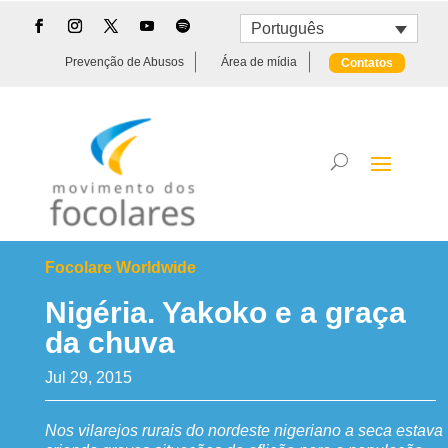
Português
Prevenção de Abusos
Área de mídia
Contatos
Focolare Worldwide
Nigéria. Yakoko e a graça
da chuva
Jul 29, 2015
Nos vilarejos rurais do nordeste nigeriano a seca estava