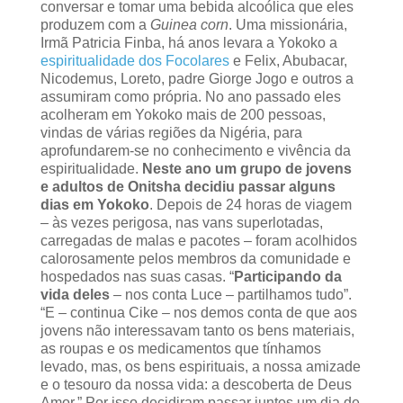
conversar e tomar uma bebida alcoólica que eles
produzem com a
Guinea corn
. Uma missionária,
Irmã Patricia Finba, há anos levara a Yokoko a
espiritualidade dos Focolares
e Felix, Abubacar,
Nicodemus, Loreto, padre Giorge Jogo e outros a
assumiram como própria. No ano passado eles
acolheram em Yokoko mais de 200 pessoas,
vindas de várias regiões da Nigéria, para
aprofundarem-se no conhecimento e vivência da
espiritualidade.
Neste ano um grupo de jovens
e adultos de Onitsha decidiu passar alguns
dias em Yokoko
. Depois de 24 horas de viagem
– às vezes perigosa, nas vans superlotadas,
carregadas de malas e pacotes – foram acolhidos
calorosamente pelos membros da comunidade e
hospedados nas suas casas. “
Participando da
vida deles
– nos conta Luce – partilhamos tudo”.
“E – continua Cike – nos demos conta de que aos
jovens não interessavam tanto os bens materiais,
as roupas e os medicamentos que tínhamos
levado, mas, os bens espirituais, a nossa amizade
e o tesouro da nossa vida: a descoberta de Deus
Amor.” Por isso decidiram passar juntos um dia de