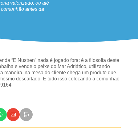
eria valorizado, ou até
a comunhão antes da
nda “E Nustren” nada é jogado fora: é a filosofia deste
abalha e vende o peixe do Mar Adriático, utilizando
sta maneira, na mesa do cliente chega um produto que,
té mesmo descartado. E tudo isso colocando a comunhão
89164