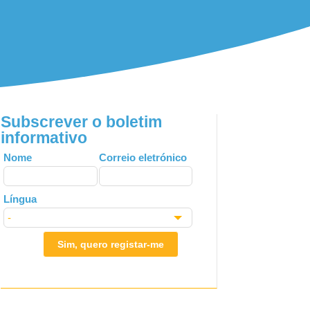
Subscrever o boletim
informativo
Leave
Nome
Correio eletrónico
this
field
Língua
blank
Sim, quero registar-me