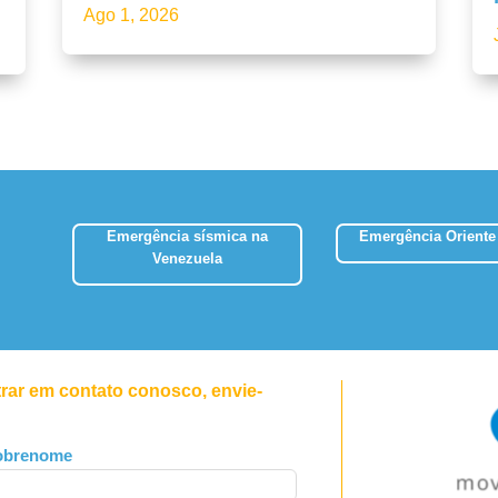
Ago 1, 2026
Emergência sísmica na
Emergência Oriente
Venezuela
trar em contato conosco, envie-
obrenome