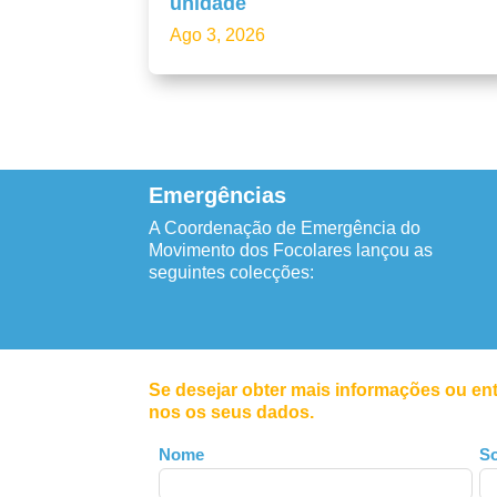
unidade
Ago 3, 2026
Emergências
A Coordenação de Emergência do
Movimento dos Focolares lançou as
seguintes colecções:
Se desejar obter mais informações ou en
nos os seus dados.
Leave
Nome
S
this