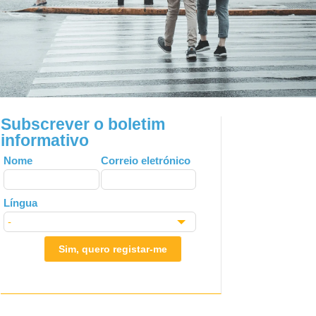
Subscrever o boletim
informativo
Leave
Nome
Correio eletrónico
this
field
Língua
blank
Sim, quero registar-me