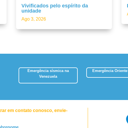
Vivificados pelo espírito da
unidade
Ago 3, 2026
Emergência sísmica na
Emergência Oriente
Venezuela
trar em contato conosco, envie-
obrenome