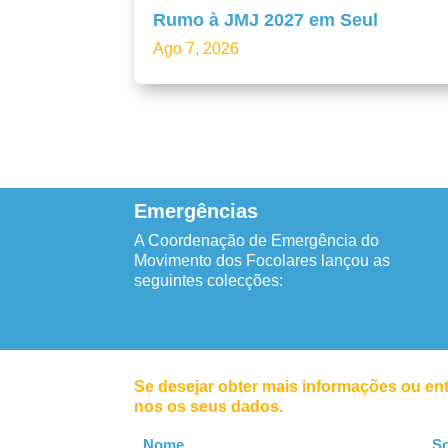
Rumo à JMJ 2027 em Seul
Ago 7, 2026
Emergências
A Coordenação de Emergência do
Movimento dos Focolares lançou as
seguintes colecções:
Se desejar obter mais informações ou en
nos os seus dados.
Leave
Nome
S