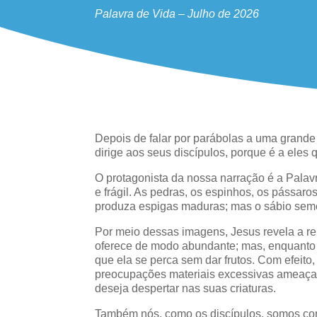
Palavra de Vida – Julho de 2026
Depois de falar por parábolas a uma grande
dirige aos seus discípulos, porque é a eles 
O protagonista da nossa narração é a Pal
e frágil. As pedras, os espinhos, os pássaro
produza espigas maduras; mas o sábio seme
Por meio dessas imagens, Jesus revela a r
oferece de modo abundante; mas, enquanto a
que ela se perca sem dar frutos. Com efeito
preocupações materiais excessivas ameaçam
deseja despertar nas suas criaturas.
Também nós, como os discípulos, somos con