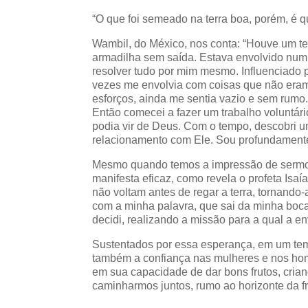
“O que foi semeado na terra boa, porém, é q
Wambil, do México, nos conta: “Houve um 
armadilha sem saída. Estava envolvido num
resolver tudo por mim mesmo. Influenciado pe
vezes me envolvia com coisas que não era
esforços, ainda me sentia vazio e sem rumo
Então comecei a fazer um trabalho voluntár
podia vir de Deus. Com o tempo, descobri u
relacionamento com Ele. Sou profundamente
Mesmo quando temos a impressão de sermos 
manifesta eficaz, como revela o profeta Isa
não voltam antes de regar a terra, tornando
com a minha palavra, que sai da minha boca:
decidi, realizando a missão para a qual a env
Sustentados por essa esperança, em um te
também a confiança nas mulheres e nos ho
em sua capacidade de dar bons frutos, crian
caminharmos juntos, rumo ao horizonte da f