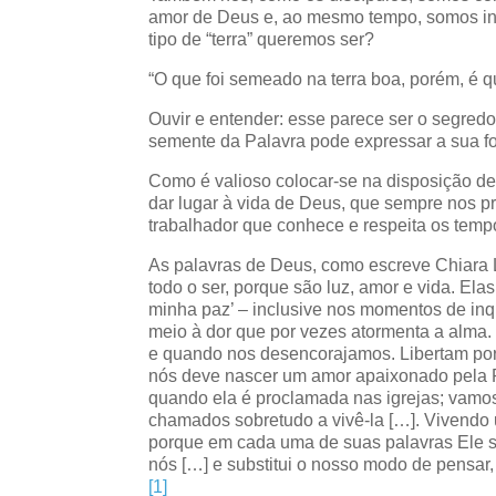
amor de Deus e, ao mesmo tempo, somos in
tipo de “terra” queremos ser?
“O que foi semeado na terra boa, porém, é q
Ouvir e entender: esse parece ser o segred
semente da Palavra pode expressar a sua for
Como é valioso colocar-se na disposição de 
dar lugar à vida de Deus, que sempre nos p
trabalhador que conhece e respeita os temp
As palavras de Deus, como escreve Chiara L
todo o ser, porque são luz, amor e vida. El
minha paz’ – inclusive nos momentos de in
meio à dor que por vezes atormenta a alma
e quando nos desencorajamos. Libertam p
nós deve nascer um amor apaixonado pela 
quando ela é proclamada nas igrejas; vamos
chamados sobretudo a vivê-la […]. Vivendo
porque em cada uma de suas palavras Ele s
nós […] e substitui o nosso modo de pensar, 
[1]