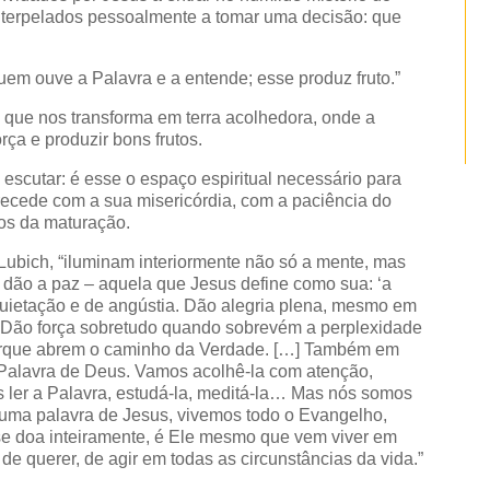
terpelados pessoalmente a tomar uma decisão: que
uem ouve a Palavra e a entende; esse produz fruto.”
o que nos transforma em terra acolhedora, onde a
ça e produzir bons frutos.
escutar: é esse o espaço espiritual necessário para
recede com a sua misericórdia, com a paciência do
os da maturação.
ubich, “iluminam interiormente não só a mente, mas
as dão a paz – aquela que Jesus define como sua: ‘a
quietação e de angústia. Dão alegria plena, mesmo em
. Dão força sobretudo quando sobrevém a perplexidade
orque abrem o caminho da Verdade. […] Também em
Palavra de Deus. Vamos acolhê-la com atenção,
 ler a Palavra, estudá-la, meditá-la… Mas nós somos
 uma palavra de Jesus, vivemos todo o Evangelho,
e doa inteiramente, é Ele mesmo que vem viver em
de querer, de agir em todas as circunstâncias da vida.”