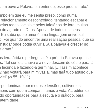
uem ouve a Palavra e a entende; esse produz fruto.”
tempo em que eu me sentia preso, como numa
 relacionamento descontrolado, tentando escapar e
las redes sociais e pelos falatórios de fora, muitas
m do agrado de Deus. Apesar de todos os meus
. Eu sabia que o amor é uma linguagem universal.
io. Foi quando encontrei uma realização pessoal que só
m lugar onde podia ouvir a Sua palavra e crescer no
 grato.”
terra árida e pedregosa, é a própria Palavra que se
ías: “Tal como a chuva e a neve descem do céu e para lá
-a fecunda e fazendo-a germinar, […] assim acontece
 não voltará para mim vazia, mas fará tudo aquilo que
iei” (
Is
55, 10-11).
mpo dominado por medos e tensões, cultivemos
mens com quem compartilhamos a vida. Acreditemos
do oportunidades para a escuta e o diálogo, para
raternidade.