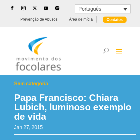
Português
Prevenção de Abusos
Área de mídia
Contatos
Sem categoria
Papa Francisco: Chiara
Lubich, luminoso exemplo
de vida
Jan 27, 2015