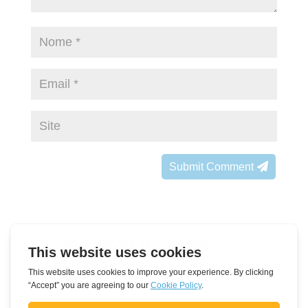
Submit Comment
Subscrever o boletim
informativo
Leave
Nome
this
field