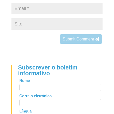
Submit Comment
Subscrever o boletim
informativo
Leave
Nome
this
field
Correio eletrónico
blank
Língua