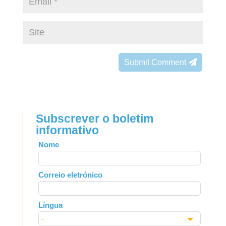
Submit Comment
Subscrever o boletim
informativo
Leave
Nome
this
field
Correio eletrónico
blank
Língua