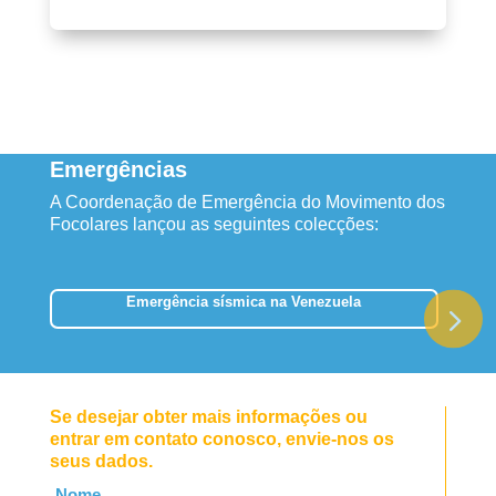
Emergências
A Coordenação de Emergência do Movimento dos
Focolares lançou as seguintes colecções:
Emergência sísmica na Venezuela
Se desejar obter mais informações ou
entrar em contato conosco, envie-nos os
seus dados.
Leave
Nome