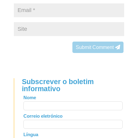
Submit Comment
Subscrever o boletim
informativo
Leave
Nome
this
field
Correio eletrónico
blank
Língua