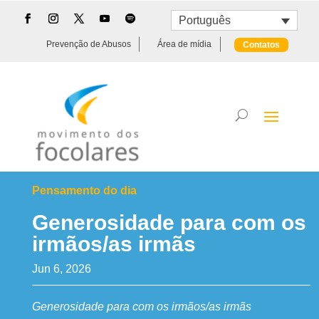
Português
Prevenção de Abusos
Área de mídia
Contatos
Pensamento do dia
Generosidade para com os
irmãos/as irmãs
Jun 6, 2026
Generosidade para com os irmãos/as irmãs