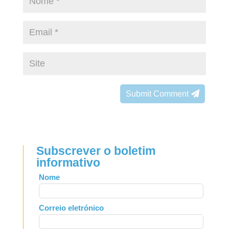
Submit Comment
Subscrever o boletim
informativo
Leave
Nome
this
field
Correio eletrónico
blank