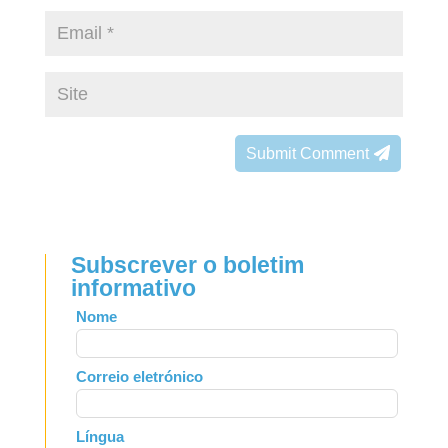
Submit Comment
Subscrever o boletim
informativo
Leave
Nome
this
field
Correio eletrónico
blank
Língua