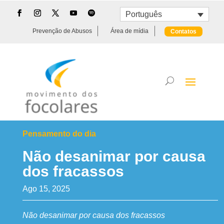
Português
Prevenção de Abusos
Área de mídia
Contatos
Pensamento do dia
Não desanimar por causa
dos fracassos
Ago 15, 2025
Não desanimar por causa dos fracassos