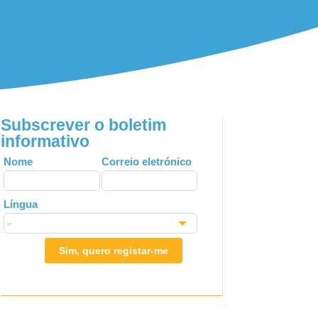
Subscrever o boletim
informativo
Leave
Nome
Correio eletrónico
this
field
Língua
blank
Sim, quero registar-me