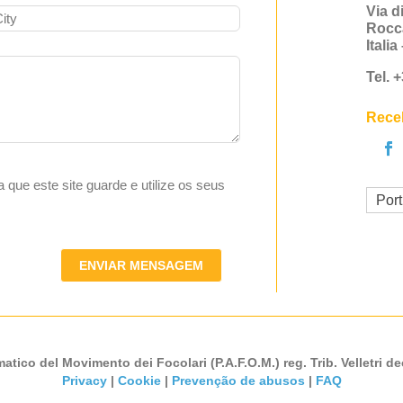
Via d
Rocc
Itali
Tel. 
Receb
ta que este site guarde e utilize os seus
Por
ENVIAR MENSAGEM
atico del Movimento dei Focolari (P.A.F.O.M.) reg. Trib. Velletri de
Privacy
|
Cookie
|
Prevenção de abusos
|
FAQ