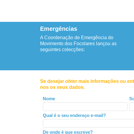
Emergências
A Coordenação de Emergência do
Movimento dos Focolares lançou as
seguintes colecções:
Se desejar obter mais informações ou en
nos os seus dados.
Leave
Nome
S
this
field
Qual é o seu endereço e-mail?
blank
De onde é que escreve?