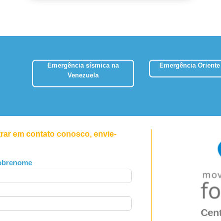
Emergência sísmica na
Emergência Oriente
Venezuela
trar em contato conosco, envie-
obrenome
Cent