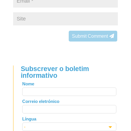
Submit Comment
Subscrever o boletim
informativo
Leave
Nome
this
field
Correio eletrónico
blank
Língua