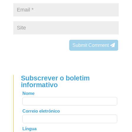
Submit Comment
Subscrever o boletim
informativo
Leave
Nome
this
field
Correio eletrónico
blank
Língua