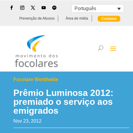
Português
Prevenção de Abusos
Área de mídia
Contatos
Focolare Worldwide
Prêmio Luminosa 2012:
premiado o serviço aos
emigrados
Nov 23, 2012