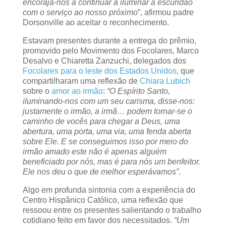
encoraja-nos a continuar a iluminar a escuridão
com o serviço ao nosso próximo
”, afirmou padre
Dorsonville ao aceitar o reconhecimento.
Estavam presentes durante a entrega do prêmio,
promovido pelo Movimento dos Focolares, Marco
Desalvo e Chiaretta Zanzuchi, delegados dos
Focolares para o leste dos Estados Unidos
, que
compartilharam uma reflexão de
Chiara Lubich
sobre o
amor ao irmão
:
“O Espírito Santo,
iluminando-nos com um seu carisma, disse-nos:
justamente o irmão, a irmã… podem tornar-se o
caminho de vocês para chegar a Deus, uma
abertura, uma porta, uma via, uma fenda aberta
sobre Ele. E se conseguimos isso por meio do
irmão amado este não é apenas alguém
beneficiado por nós, mas é para nós um benfeitor.
Ele nos deu o que de melhor esperávamos”
.
Algo em profunda sintonia com a experiência do
Centro Hispânico Católico, uma reflexão que
ressoou entre os presentes salientando o trabalho
cotidiano feito em favor dos necessitados.
“Um