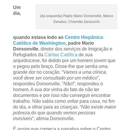
Um
dia,
(da esquerda) Padre Mario Dorsonville, Marco
Desalvo, Chiaretta Zanzucchi
quando estava indo ao
Centro Hispânico
Católico de Washington
, padre Mario
Dorsonville
, diretor dos serviços de Imigração e
Refugiados da
Cáritas Católica
de sua
arquidiocese, foi detido por um homem jovem que
o pegou pelo braço. Disse-lhe que sentia uma
grande dor no coração. “
Vamos a uma clínica,
você deve ser consultado por um médico
”,
respondeu Dorsonville. “
Não!
”, respondeu o
homem. A sua dor vinha do fato de não ter
documentos e por isso não conseguir encontrar
trabalho. Não sabia como voltar para casa, no fim
do dia, e olhar para as crianças. “
Não existe maior
pobreza do que quando vemos pessoas
invisíveis
”, afirma Dorsonville.
É assim que começa a narrativa sobre o Centro