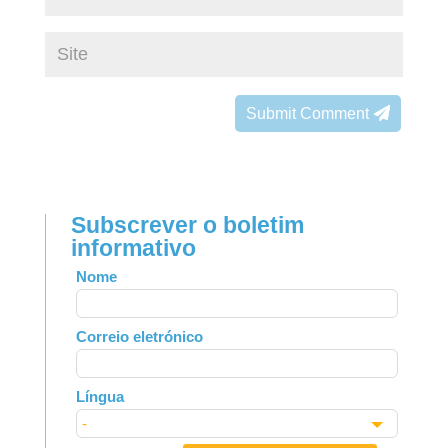
Submit Comment
Subscrever o boletim
informativo
Leave
Nome
this
field
Correio eletrónico
blank
Língua