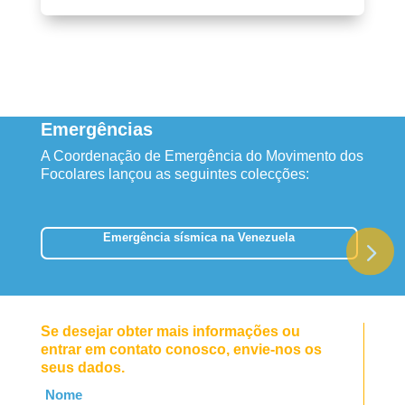
Emergências
A Coordenação de Emergência do Movimento dos
Focolares lançou as seguintes colecções:
Emergência sísmica na Venezuela
Se desejar obter mais informações ou
entrar em contato conosco, envie-nos os
seus dados.
Leave
Nome