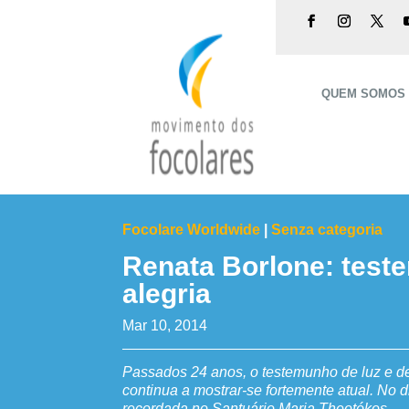
QUEM SOMOS
Focolare Worldwide
|
Senza categoria
Renata Borlone: test
alegria
Mar 10, 2014
Passados 24 anos, o testemunho de luz e de
continua a mostrar-se fortemente atual. No di
recordada no Santuário Maria Theotókos.