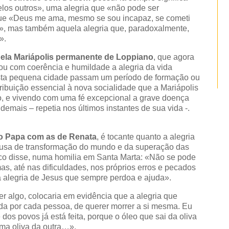
elos outros», uma alegria que «não pode ser
que «Deus me ama, mesmo se sou incapaz, se cometi
os», mas também aquela alegria que, paradoxalmente,
».
pela Mariápolis permanente de Loppiano
, que agora
u com coerência e humildade a alegria da vida
esta pequena cidade passam um período de formação ou
ibuição essencial à nova socialidade que a Mariápolis
o, e vivendo com uma fé excepcional a grave doença
z demais – repetia nos últimos instantes de sua vida -.
do Papa com as de Renata
, é tocante quanto a alegria
ausa de transformação do mundo e da superação das
co disse, numa homilia em Santa Marta: «Não se pode
as, até nas dificuldades, nos próprios erros e pecados
a alegria de Jesus que sempre perdoa e ajuda».
er algo, colocaria em evidência que a alegria que
da por cada pessoa, de querer morrer a si mesma. Eu
dos povos já está feita, porque o óleo que sai da oliva
uma oliva da outra…».