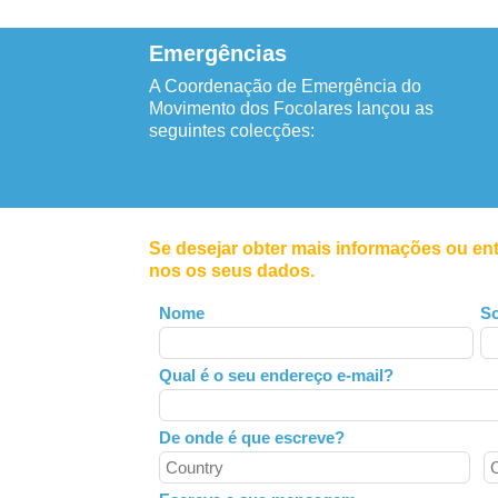
Emergências
A Coordenação de Emergência do
Movimento dos Focolares lançou as
seguintes colecções:
Se desejar obter mais informações ou en
nos os seus dados.
Leave
Nome
S
this
field
Qual é o seu endereço e-mail?
blank
De onde é que escreve?