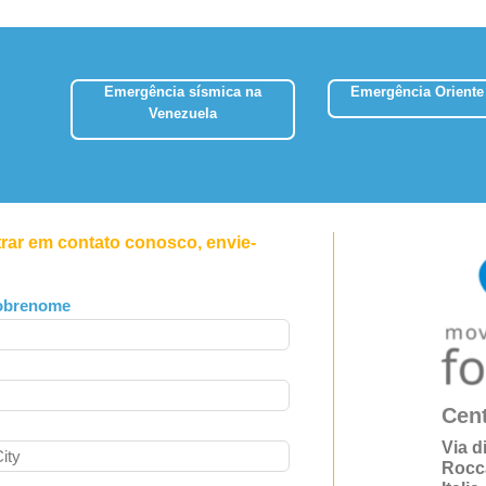
Emergência sísmica na
Emergência Oriente
Venezuela
trar em contato conosco, envie-
obrenome
Cent
Via d
Rocc