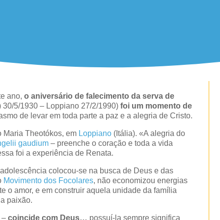
e ano,
o aniversário de falecimento da serva de
ia) 30/5/1930 – Loppiano 27/2/1990)
foi um momento de
asmo de levar em toda parte a paz e a alegria de Cristo.
o Maria Theotókos, em
Loppiano
(Itália). «A alegria do
gelii gaudium
– preenche o coração e toda a vida
sa foi a experiência de Renata.
 adolescência colocou-se na busca de Deus e das
o
Movimento dos Focolares
, não economizou energias
 o amor, e em construir aquela unidade da família
a paixão.
o –
coincide com Deus…
possuí-la sempre significa