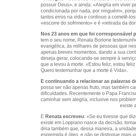
possuir Deus», e ainda: «Alegria em viver p
condicionada por nada, por ninguém», por
tantos erros na vida e continuo a cometê-l
«escorre do sofrimento» e é «retirada da dor
Nos 23 anos em que foi corresponsável 
tem o seu nome, Renata Borlone testemunho
evangélica, às milhares de pessoas que n
apenas breves momentos, dando a sua contr
deseja gerar, colocando-se sempre à serviç
que a levou à morte. «Estou feliz, estou feli
Quero testemunhar que a morte é Vida».
E continuando a relacionar as palavras 
possa ser não apenas fruto, mas também c
dificuldades. Recentemente o Papa Francis
caminhar sem alegria, inclusive nos problem
existe 
E
Renata escreveu
: «Se eu tivesse que diz
existe em Loppiano nasce da decisão, toma
diria também que, dessa maneira, a unidade 
espremida é óleo, e não se distingue mais 