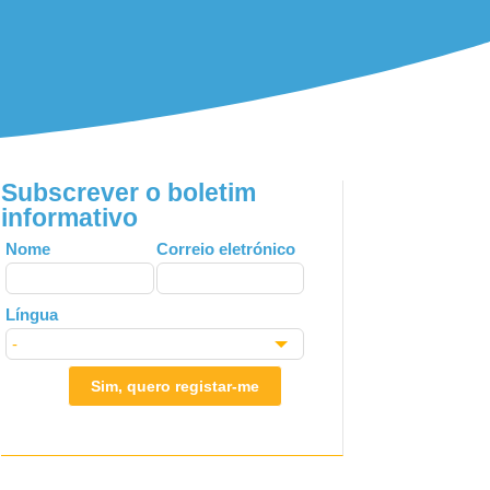
Subscrever o boletim
informativo
Leave
Nome
Correio eletrónico
this
field
Língua
blank
Sim, quero registar-me