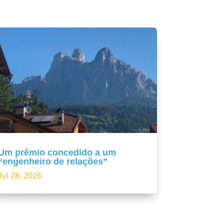
Um prêmio concedido a um
“engenheiro de relações”
Jul 28, 2026