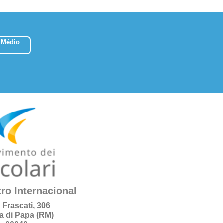
 Médio
ro Internacional
i Frascati, 306
a di Papa (RM)