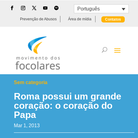
Português
Prevenção de Abusos
Área de mídia
Contatos
Sem categoria
Roma possui um grande
coração: o coração do
Papa
Mar 1, 2013