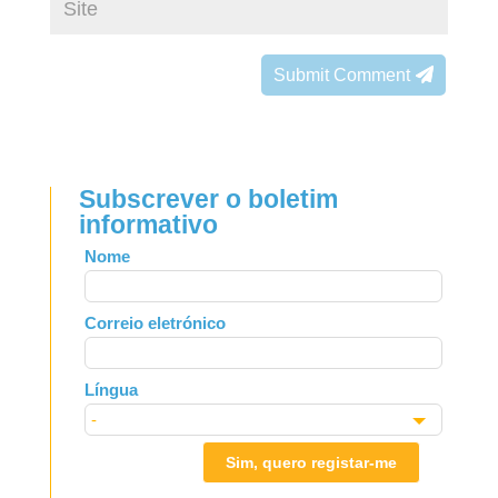
Submit Comment
Subscrever o boletim
informativo
Leave
Nome
this
field
Correio eletrónico
blank
Língua
Sim, quero registar-me