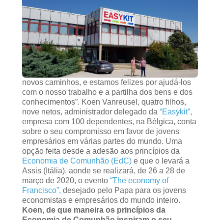
novos caminhos, e estamos felizes por ajudá-los
com o nosso trabalho e a partilha dos bens e dos
conhecimentos”. Koen Vanreusel, quatro filhos,
nove netos, administrador delegado da
“Easykit”
,
empresa com 100 dependentes, na Bélgica, conta
sobre o seu compromisso em favor de jovens
empresários em várias partes do mundo. Uma
opção feita desde a adesão aos princípios da
Economia de Comunhão (EdC)
e que o levará a
Assis (Itália), aonde se realizará, de 26 a 28 de
março de 2020, o evento
“The economy of
Francisco”,
desejado pelo Papa para os jovens
economistas e empresários do mundo inteiro.
Koen, de que maneira os princípios da
Economia de Comunhão inspiram o seu