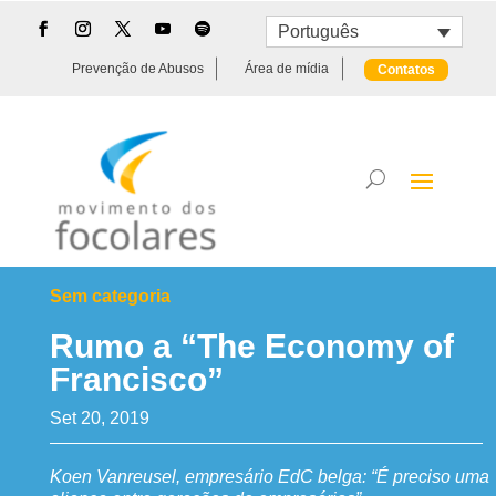
Português
Prevenção de Abusos
Área de mídia
Contatos
Sem categoria
Rumo a “The Economy of
Francisco”
Set 20, 2019
Koen Vanreusel, empresário EdC belga: “É preciso uma