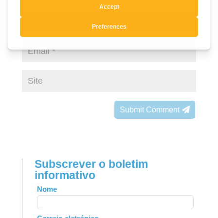
Submit Comment
Subscrever o boletim
informativo
Leave
Nome
this
field