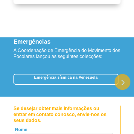
Emergências
A Coordenação de Emergência do Movimento dos
Focolares lançou as seguintes colecções:
Emergência sísmica na Venezuela
Se desejar obter mais informações ou
entrar em contato conosco, envie-nos os
seus dados.
Leave
Nome