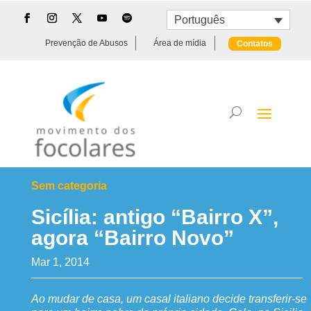
Português
Prevenção de Abusos
Área de mídia
Contatos
Sem categoria
Sicília: antigo “Bairro X”,
agora “Bairro Novo”
Mar 1, 2014
Ao mudar de casa, um casal italiano decide transferir-se