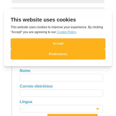
Submit Comment
Subscrever o boletim
informativo
Leave
Nome
this
field
Correio eletrónico
blank
Língua