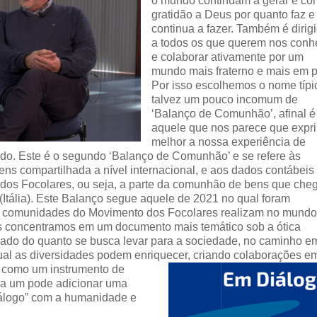
o mundo continuam a gerar e co
gratidão a Deus por quanto faz e
continua a fazer. Também é dirig
a todos os que querem nos conh
e colaborar ativamente por um
mundo mais fraterno e mais em p
Por isso escolhemos o nome típi
talvez um pouco incomum de
‘Balanço de Comunhão’, afinal é
aquele que nos parece que expr
melhor a nossa experiência de
do. Este é o segundo ‘Balanço de Comunhão’ e se refere às
ns compartilhada a nível internacional, e aos dados contábeis
 dos Focolares, ou seja, a parte da comunhão de bens que che
tália). Este Balanço segue aquele de 2021 no qual foram
 as comunidades do Movimento dos Focolares realizam no mund
s concentramos em um documento mais temático sob a ótica
hado do quanto se busca levar para a sociedade, no caminho e
qual as diversidades podem enriquecer, criando colaborações e
a como um instrumento de
ada um pode adicionar uma
iálogo” com a humanidade e