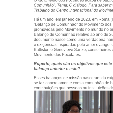
O Movimento dos Focolares acaba de public
Comunhão”. Tema: O diálogo. Para saber ma
Trabalho do Centro Internacional do Movim
Há um ano, em janeiro de 2023, em Roma (Itá
“Balanço de Comunhão” do Movimento dos Fo
promovidas pelo Movimento no mundo no bi
Balanço de Comunhão relativo ao ano de 202
documento nasce como uma verdadeira narra
e exigências inspiradas pelo amor evangél
Battiston e Geneviève Sanze, conselheiros 
Movimento dos Focolares.
Ruperto, quais são os objetivos que este 
balanço anterior e este?
Esses balanços de missão nasceram da exig
se faz concretamente com a comunhão de b
contribuições que pessoas ou instituições 