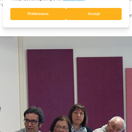
ler o Balanço de Comunhão,
clique aqui
.
Maria Grazia Ber