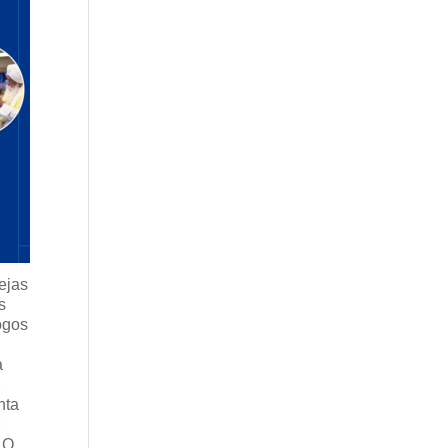
rejas
s
ogos
a
nta
. O