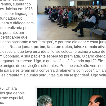
 crentes, superando
res. Iniciou em 1978
entes por linguagem
, fundadora do
ro para o diálogo com
ncia realizada pelos
, portanto, um
certificar-se que,
 anos passaram a ser “amigos”, e por isso dialogar e estar junt
razer.
Nesse jantar, porém, falta um deles, talvez o mais ativ
 especial que teve uma ideia: foi se colocar próximo à casa de
m Loppiano. A sua paciente espera foi premiada. O carro chego
erguntou surpresa: “Ugo, o que você está fazendo aqui?”. Ele
e amigos de convicções diferentes. Por que você não vem nos
te para eles terem uma conversa diretamente com você”. Chiar
 eles preparem algumas perguntas que ela responderá. Ugo volt
975
, Chiara
les que depois
ente especial,
ue,