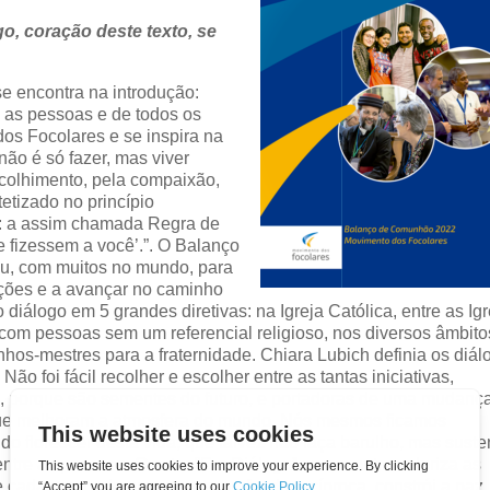
o, coração deste texto, se
e encontra na introdução:
s as pessoas e de todos os
os Focolares e se inspira na
não é só fazer, mas viver
acolhimento, pela compaixão,
tetizado no princípio
es: a assim chamada Regra de
e fizessem a você’.”. O Balanço
u, com muitos no mundo, para
zações e a avançar no caminho
diálogo em 5 grandes diretivas: na Igreja Católica, entre as Ig
, com pessoas sem um referencial religioso, nos diversos âmbito
nhos-mestres para a fraternidade. Chiara Lubich definia os diál
o foi fácil recolher e escolher entre as tantas iniciativas,
, porque são sementes do futuro, e portadoras de uma mudanç
 que melhoram a atmosfera do mundo. Nós mesmos ficamos
do florescer desta vida, que talvez não faça barulho, mas suste
ntre as pessoas. O estar “Em Diálogo” com o outro valoriza as
de cada um, pede uma escuta profunda recíproca, constrói a paz