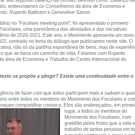
ar seu segundo balanço da missão, definido como “Balanço d
is, entrevistamos os Conselheiros da área de Economia e
ento,
Ruperto Battiston e Geneviève Sanze.
lia) no “Focolare meeting point”, foi apresentado o primeiro
colares, uma panorâmica das atividades e das iniciativas
ênio de 2020-2021. Este ano, o Movimento apresenta um novo
2, centrado no tema do diálogo que publicamos neste site. O
tiva, não só da partilha espontânea de bens, mas de experiên
ico que se torna um caminho de vida. Falamos com Ruperto
da área de Economia e Trabalho do Centro Internacional do
texto se propõe a atingir? Existe uma continuidade entre o
ência de fazer com que todos participem mais e saibam o qua
ens entre todos os membros do Movimento dos Focolares e co
desejam compartilhar conosco.
Eles são endereçados, em primei
lugar, a todos os membros do
Movimento dos Focolares, com
gratidão pelos frutos que a vida 
trabalho de tantas pessoas em t