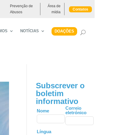
Prevenção de
Área de
Contatos
Abusos
mídia
MOS
NOTÍCIAS
DOAÇÕES
Subscrever o
boletim
informativo
Leave
Correio
Nome
eletrónico
this
field
blank
Língua