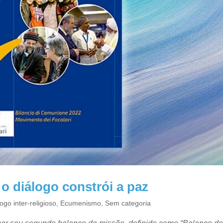
 diálogo constrói a paz
ogo inter-religioso
,
Ecumenismo
,
Sem categoria