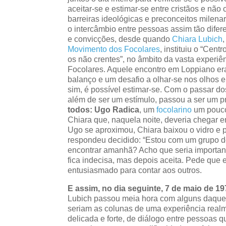
aceitar-se e estimar-se entre cristãos e não
barreiras ideológicas e preconceitos milena
o intercâmbio entre pessoas assim tão difer
e convicções, desde quando
Chiara Lubich
Movimento dos Focolares
, instituiu o “Cent
os não crentes”, no âmbito da vasta experiê
Focolares. Aquele encontro em Loppiano era
balanço e um desafio a olhar-se nos olhos e 
sim, é possível estimar-se. Com o passar dos
além de ser um estímulo, passou a ser um p
todos: Ugo Radica
, um
focolarino
um pouco
Chiara que, naquela noite, deveria chegar e
Ugo se aproximou, Chiara baixou o vidro e p
respondeu decidido: “Estou com um grupo d
encontrar amanhã? Acho que seria importan
fica indecisa, mas depois aceita. Pede que
entusiasmado para contar aos outros.
E assim, no dia seguinte, 7 de maio de 1
Lubich passou meia hora com alguns daque
seriam as colunas de uma experiência realm
delicada e forte, de diálogo entre pessoas q