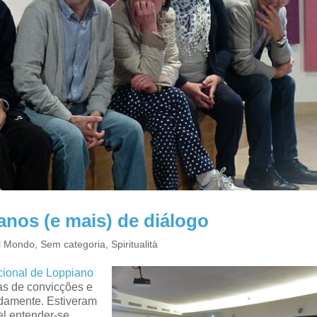
anos (e mais) de diálogo
el Mondo
,
Sem categoria
,
Spiritualità
acional de Loppiano
oas de convicções e
adamente. Estiveram
vel entender-se,