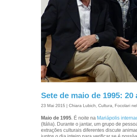
Sete de maio de 1995: 20 
23 Mai 2015
|
Chiara Lubich
,
Cultura
,
Focolari n
Maio de 1995
. É noite na
Mariápolis intern
(Itália). Durante o jantar, um grupo de pess
extrações culturais diferentes discute anim
juntos o dia inteiro para verificar se é possí