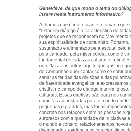
Geneviève, de que modo o tema do diálog
insere neste instrumento informativo?
Achamos que é interessante retomar o que s
“Estar em diálogo é a característica de toda
projetos que se reconhecem no Movimento d
sua espiritualidade de comunhão. Portanto, 
sustentado e alimentado pela escuta, pelo 
pela caridade, pela misericórdia, como é sin
fundamental de todas as culturas e religiõ
ouro ‘faça aos outros aquilo que gostaria qu
de Comunhão quer contar como se contribui
sanar as feridas das divisões e das polari
da fraternidade evangélica, e expressamos o 
cristãs, no campo do diálogo inter-religioso
culturais. Essas diretivas são para nós cami
como ‘as autoestradas para o mundo unido’. Nã
pequenas e grandes, mas todas importantes
concreta nas relações entre as pessoas e
surpresos com a quantidade de iniciativas e 
o mundo e constrói relacionamentos novos e
diversidades, evidencia as características 