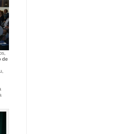
os,
o de
u,
a
a