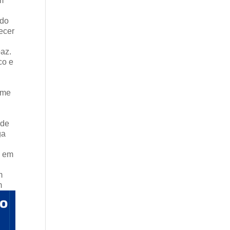
m
ido
ecer
az.
co e
ime
 de
ga
o em
m
m