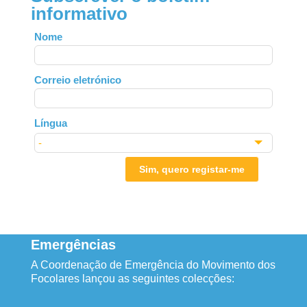
informativo
Leave
Nome
this
field
Correio eletrónico
blank
Língua
Sim, quero registar-me
Emergências
A Coordenação de Emergência do Movimento dos
Focolares lançou as seguintes colecções: