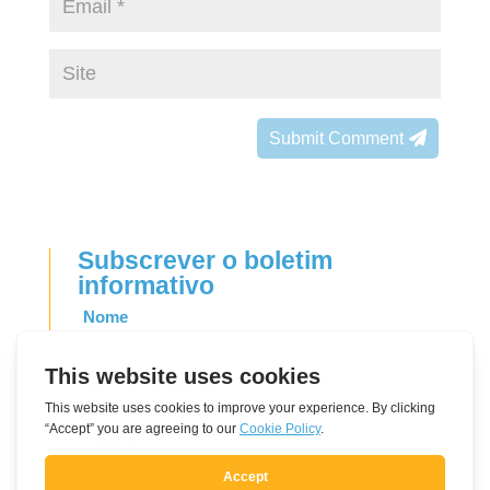
Submit Comment
Subscrever o boletim
informativo
Leave
Nome
this
field
Correio eletrónico
blank
Língua