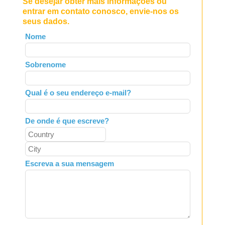
Se desejar obter mais informações ou
entrar em contato conosco, envie-nos os
seus dados.
Leave
Nome
this
field
Sobrenome
blank
Qual é o seu endereço e-mail?
De onde é que escreve?
Escreva a sua mensagem