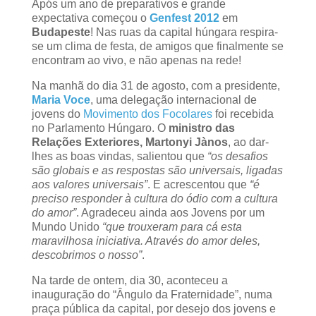
Após um ano de preparativos e grande
expectativa começou o
Genfest 2012
em
Budapeste
! Nas ruas da capital húngara respira-
se um clima de festa, de amigos que finalmente se
encontram ao vivo, e não apenas na rede!
Na manhã do dia 31 de agosto, com a presidente,
Maria Voce
, uma delegação internacional de
jovens do
Movimento dos Focolares
foi recebida
no Parlamento Húngaro. O
ministro das
Relações Exteriores, Martonyi Jànos
, ao dar-
lhes as boas vindas, salientou que
“os desafios
são globais e as respostas são universais, ligadas
aos valores universais”
. E acrescentou que
“é
preciso responder à cultura do ódio com a cultura
do amor”
. Agradeceu ainda aos Jovens por um
Mundo Unido
“que trouxeram para cá esta
maravilhosa iniciativa. Através do amor deles,
descobrimos o nosso”
.
Na tarde de ontem, dia 30, aconteceu a
inauguração do “Ângulo da Fraternidade”, numa
praça pública da capital, por desejo dos jovens e