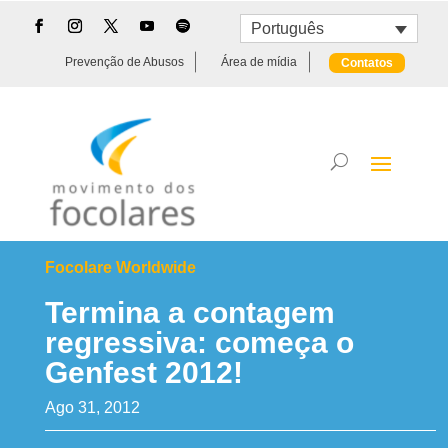
Português
Prevenção de Abusos
Área de mídia
Contatos
Focolare Worldwide
Termina a contagem
regressiva: começa o
Genfest 2012!
Ago 31, 2012