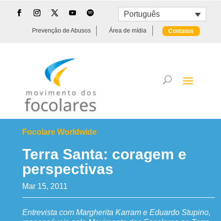
Português
Prevenção de Abusos
Área de mídia
Contatos
Focolare Worldwide
Terra Santa: coragem e
perspectivas
Mar 15, 2011
Entrevista com Margherita Karram e Eduardo Stupino,