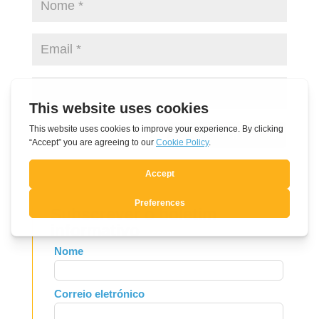
Submit Comment
Subscrever o boletim
informativo
Leave
Nome
this
field
Correio eletrónico
blank