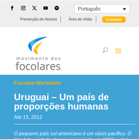
Português
Prevenção de Abusos
Área de mídia
Contatos
Focolare Worldwide
Uruguai – Um país de
proporções humanas
Abr 15, 2012
O pequeno país sul-americano é um oásis pacífico. O