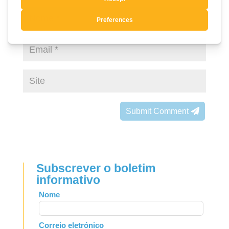
Submit Comment
Subscrever o boletim
informativo
Leave
Nome
this
field
Correio eletrónico
blank