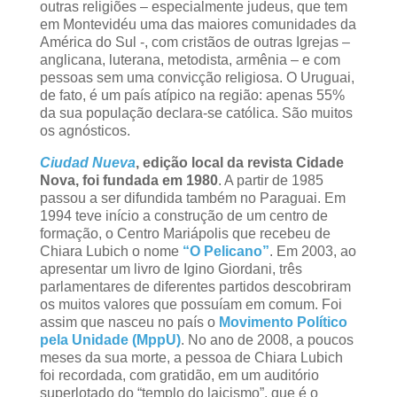
outras religiões – especialmente judeus, que tem
em Montevidéu uma das maiores comunidades da
América do Sul -, com cristãos de outras Igrejas –
anglicana, luterana, metodista, armênia – e com
pessoas sem uma convicção religiosa. O Uruguai,
de fato, é um país atípico na região: apenas 55%
da sua população declara-se católica. São muitos
os agnósticos.
Ciudad Nueva
, edição local da revista Cidade
Nova, foi fundada em 1980
. A partir de 1985
passou a ser difundida também no Paraguai. Em
1994 teve início a construção de um centro de
formação, o Centro Mariápolis que recebeu de
Chiara Lubich o nome
“O Pelicano”
. Em 2003, ao
apresentar um livro de Igino Giordani, três
parlamentares de diferentes partidos descobriram
os muitos valores que possuíam em comum. Foi
assim que nasceu no país o
Movimento Político
pela Unidade (MppU)
. No ano de 2008, a poucos
meses da sua morte, a pessoa de Chiara Lubich
foi recordada, com gratidão, em um auditório
superlotado do “templo do laicismo”, que é o