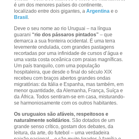
é um dos menores países do continente,
localizado entre dois gigantes, a
Argentina
e o
Brasil
.
Deve o seu nome ao rio Uruguai – na língua
guarani
“rio dos pássaros pintados”
– que
demarca a sua fronteira ocidental. É uma terra
levemente ondulada, com grandes pastagens
recortadas por uma infinidade de cursos d’água e
uma vasta costa oceânica com praias magníficas.
Um país tranquilo, com uma população
hospitaleira, que desde o final do século XIX
recebeu com braços abertos grandes ondas
migratórias: da Itália e Espanha, mas também, em
menor quantidade, da Alemanha, França, Suíça e
da África. Todos sentiram-se em casa, misturando-
se harmoniosamente com os outros habitantes.
Os uruguaios são afáveis, respeitosos e
naturalmente solidários
. São dotados de um
grande senso crítico, gostam dos debates, da
leitura, da arte, do futebol – uma verdadeira
paixão nacional – e são muito ligados à família e