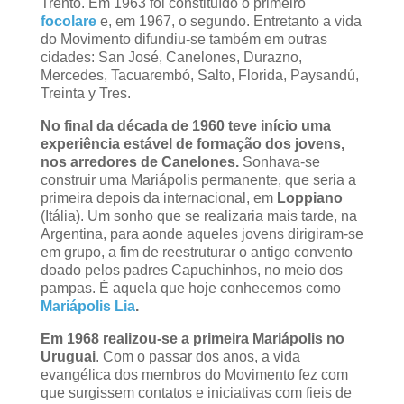
Trento. Em 1963 foi constituído o primeiro
focolare
e, em 1967, o segundo. Entretanto a vida
do Movimento difundiu-se também em outras
cidades: San José, Canelones, Durazno,
Mercedes, Tacuarembó, Salto, Florida, Paysandú,
Treinta y Tres.
No final da década de 1960 teve início uma
experiência estável de formação dos jovens,
nos arredores de Canelones.
Sonhava-se
construir uma Mariápolis permanente, que seria a
primeira depois da internacional, em
Loppiano
(Itália). Um sonho que se realizaria mais tarde, na
Argentina, para aonde aqueles jovens dirigiram-se
em grupo, a fim de reestruturar o antigo convento
doado pelos padres Capuchinhos, no meio dos
pampas. É aquela que hoje conhecemos como
Mariápolis Lia
.
Em 1968 realizou-se a primeira Mariápolis no
Uruguai
. Com o passar dos anos, a vida
evangélica dos membros do Movimento fez com
que surgissem contatos e iniciativas com fieis de