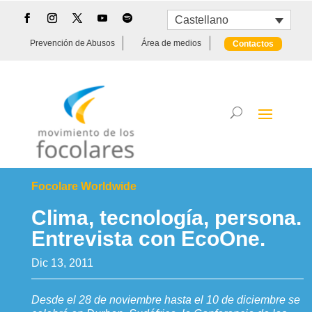
Castellano
Prevención de Abusos
Área de medios
Contactos
Focolare Worldwide
Clima, tecnología, persona.
Entrevista con EcoOne.
Dic 13, 2011
Desde el 28 de noviembre hasta el 10 de diciembre se