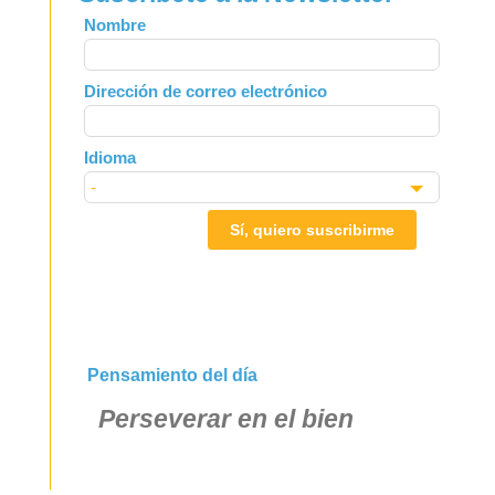
Leave
Nombre
this
field
Dirección de correo electrónico
blank
Idioma
Sí, quiero suscribirme
Pensamiento del día
Perseverar en el bien