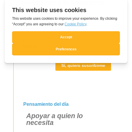
Suscríbete a la Newsletter
Leave
Nombre
this
field
Dirección de correo electrónico
blank
Idioma
Sí, quiero suscribirme
Pensamiento del día
Apoyar a quien lo
necesita