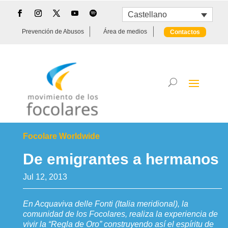
Castellano
Prevención de Abusos
Área de medios
Contactos
Focolare Worldwide
De emigrantes a hermanos
Jul 12, 2013
En Acquaviva delle Fonti (Italia meridional), la
comunidad de los Focolares, realiza la experiencia de
vivir la “Regla de Oro” construyendo así el espíritu de