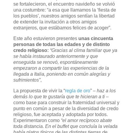
se fortalecieron, el encuentro navideño se volvió
una costumbre: “a esa que llamamos la ‘fiesta de
los pueblos’, nuestros amigos sentían la libertad
de extender la invitación a otros amigos
extranjeros, que estábamos felices de acoger”.
Este año estuvieron presentes
unas cincuenta
personas de todas las edades y de distinto
credo religioso:
“Gracias al clima familiar que ya
se había instaurado anteriormente y que
enseguida se renovó, espontáneamente
empezaron a compartir las experiencias de la
llegada a Italia, poniendo en común alegrías y
sufrimientos”
,
La propuesta de vivir la “
regla de oro
” –
haz a los
demás lo que te gustaría que te hicieran a ti
–
como base para construir la fraternidad universal y
punto en común a pesar de la diversidad de credo
religioso, fue aceptada y adoptada por todos.
Experimentaron como
“el amor recíproco abate
toda distancia.
En el buffet que concluía la velada
había platos típicos de las distintas tierras de