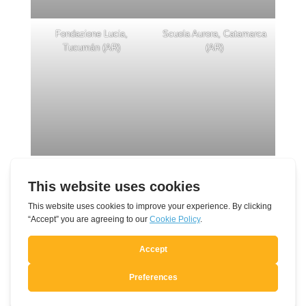
Fondazione Lucia,
Scuola Aurora, Catamarca
Tucumán (AR)
(AR)
Custodi della Casa
Asunción, Paraguay
Comune, La Plata (AR)