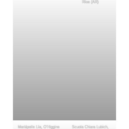
Ríos (AR)
Mariápolis Lía, O’Higgins
Scuola Chiara Lubich,