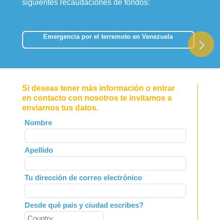
siguientes recaudaciones de fondos:
Emergencia por el terremoto en Venezuela
Si deseas tener más información o entrar
en contacto con nosotros te invitamos a
enviarnos tus datos.
Leave
Nombre
this
field
Apellido
blank
Tu dirección de correo electrónico
Desde qué pais y ciudad escribes?