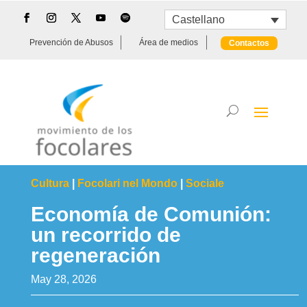
Castellano
Prevención de Abusos
Área de medios
Contactos
Cultura
|
Focolari nel Mondo
|
Sociale
Economía de Comunión:
un recorrido de
regeneración
May 28, 2026