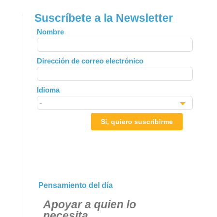
Suscríbete a la Newsletter
Leave
Nombre
this
field
Dirección de correo electrónico
blank
Idioma
Sí, quiero suscribirme
Pensamiento del día
Apoyar a quien lo
necesita